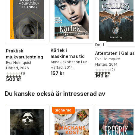
Del 1
Kärlek i
Praktisk
Attentaten i Gallus
maskinernas tid
mjukvarutestning
Eva Holmquist
Anna Jakobsson Lund
,
Eva Holmquist
Häftad
, 2014
Patrik Centerwall
Häftad
, 2014
,
KG
Häftad
, 2026
(
2
)
5,0
utav 5 stjärnor. Tota
157 kr
Johansson
,
Anders
(
1
)
163 kr
5,0
utav 5 stjärnor. Totalt antal röster:
Nilsson
,
Maria Larsson
,
502 kr
Boel Bermann
,
Eva
Hoppa över listan
Holmquist
,
Love Kölle
,
Du kanske också är intresserad av
Liv Vistisen-Rörby
,
Susanna Björnberg
,
Tora Greve
,
Tomas
Signerad!
Eklund
,
C. H. Wahlund
,
Pia Lindestrand
,
Oskar
Källner