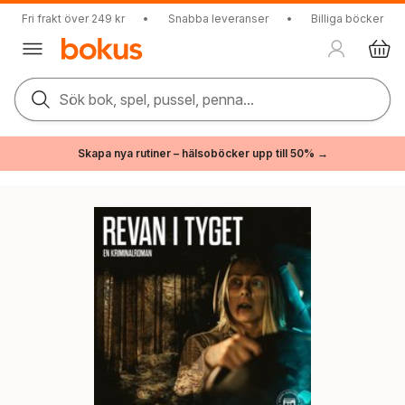
Fri frakt över 249 kr
•
Snabba leveranser
•
Billiga böcker
Sök bok, spel, pussel, penna...
Skapa nya rutiner – hälsoböcker upp till 50% →