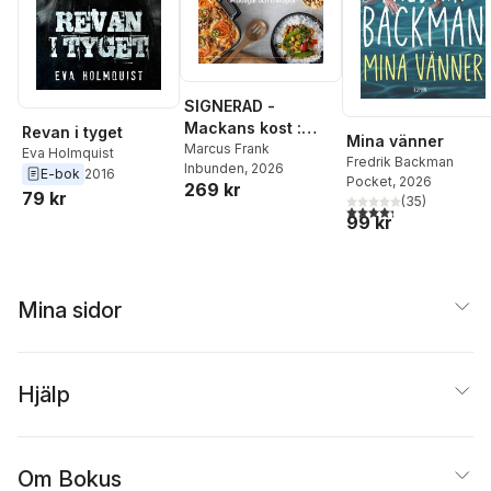
SIGNERAD -
Mackans kost :
Revan i tyget
Mina vänner
Middagar och
Marcus Frank
Eva Holmquist
Fredrik Backman
Inbunden
, 2026
matlådor
E-bok
2016
Pocket
, 2026
269 kr
79 kr
(
35
)
4,3
utav 5 stjärnor. Tota
99 kr
Mina sidor
Hjälp
Om Bokus