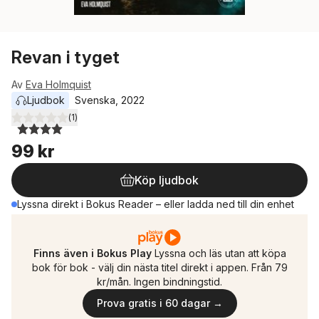
Revan i tyget
Av
Eva Holmquist
Ljudbok
Svenska
, 
2022
(
1
)
4,0
utav 5 stjärnor. Totalt antal röster:
99 kr
Köp ljudbok
Lyssna direkt i Bokus Reader – eller ladda ned till din enhet
Finns även i Bokus Play
Lyssna och läs utan att köpa
bok för bok - välj din nästa titel direkt i appen. Från 79
kr/mån. Ingen bindningstid.
Prova gratis i 60 dagar →