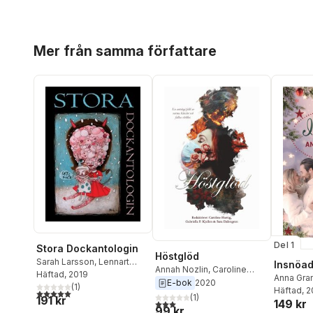
Hoppa över listan
Mer från samma författare
Del 1
Stora Dockantologin
Höstglöd
Sarah Larsson
,
Lennart
Insnöa
Annah Nozlin
,
Caroline
Lundstedt
Häftad
, 2019
,
Beata Fabi
Anna Gra
Hurtig
,
Sara Dalengren
,
E-bok
2020
Malsch
,
Patricia Buske
(
1
)
,
Häftad
, 
5,0
utav 5 stjärnor. Totalt antal röster:
Madelene Lundvall
,
Emelie
(
1
)
191 kr
Johanna Wideholt
,
Julia
149 kr
3,0
utav 5 stjärnor. Totalt antal röster:
Beijer
,
Mattias Lönnqvist
,
99 kr
Mäkkylä
,
Leena-Maaretta