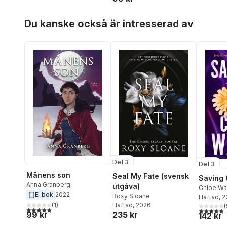
Frida Windelhed
,
Anna
Dixon
,
Nessie Ludanyi
,
Granberg
,
Melanie Larsson
,
Hoppa över listan
Lovisa Wistrand
,
Linda
Du kanske också är intresserad av
Gabriella P. Kjeilen
,
Tara
Andersson
,
Mika Bjersby
Turcinovic
,
Sofia Almå
,
Zimmermann
,
Alba
Beatrice Tyrenberg
,
Lundström Ramirez
,
Tess
Isabella Lundberg
Rikardsson
,
Lizette
Lindskog
,
Ulla Bjurström
,
Sam Philip Stenström
,
Madelene Lundvall
,
Sabine
Schulz Svensson
,
Anna
Granberg
,
Emma Isaksson
,
Annelie Mannerström
Del 3
Del 3
Månens son
Seal My Fate (svensk
Saving 
Anna Granberg
utgåva)
Chloe Wa
E-bok
2022
Roxy Sloane
Häftad
, 
Häftad
, 2026
(
1
)
(
5,0
utav 5 stjärnor. Totalt antal röster:
4,9
utav 5 
235 kr
99 kr
142 kr