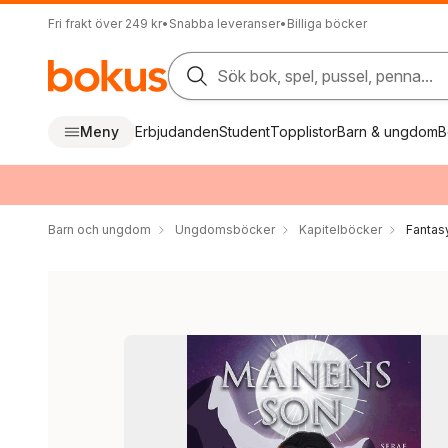
Fri frakt över 249 kr
•
Snabba leveranser
•
Billiga böcker
Sök bok, spel, pussel, penna...
Meny
Erbjudanden
Student
Topplistor
Barn & ungdom
B
Barn och ungdom
Ungdomsböcker
Kapitelböcker
Fantas