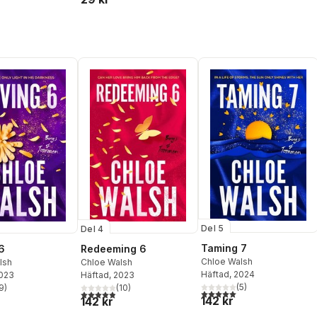
Del 5
Del 4
Taming 7
6
Redeeming 6
Chloe Walsh
lsh
Chloe Walsh
Häftad
, 2024
2023
Häftad
, 2023
(
5
)
9
)
(
10
)
5,0
utav 5 stjärnor. Totalt ant
stjärnor. Totalt antal röster:
4,9
utav 5 stjärnor. Totalt antal röster:
142 kr
142 kr