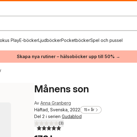
okus Play
E-böcker
Ljudböcker
Pocketböcker
Spel och pussel
Skapa nya rutiner – hälsoböcker upp till 50% →
y
Månens son
Av
Anna Granberg
Häftad, Svenska, 2022
15+ år
Del 2 i serien
Gudablod
(
3
)
5,0
utav 5 stjärnor. Totalt antal röster: