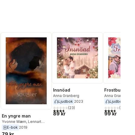
Insnöad
Frostbunden
Anna Granberg
Anna Granberg
Ljudbok
2023
Ljudbok
2025
(
23
)
(
6
)
3,7
utav 5 stjärnor. Totalt antal röster:
3,7
utav 5 stjärnor
89 kr
99 kr
En yngre man
Yvonne Wærn
,
Lennart
Lundstedt
,
Ulrika Häll-
E-bok
2019
Lundgren
,
Christina
79 kr