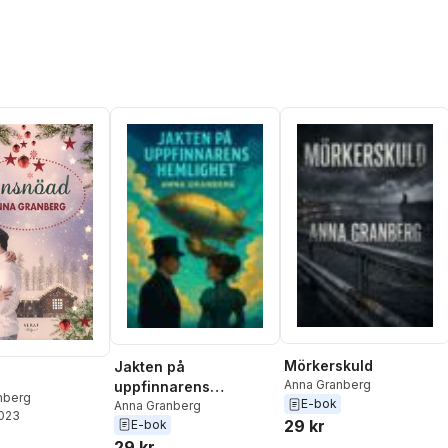
Mörkerskuld
Jakten på
d
Anna Granberg
uppfinnarens
nberg
E-bok
hemlighet
Anna Granberg
2023
29 kr
E-bok
29 kr