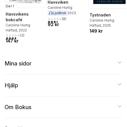
Havsviken
Del 1
Caroline Hurtig
Ljudbok
2023
Havsvikens
Tystnaden
(
8
)
bokcafé
Caroline Hurtig
3,5
utav 5 stjärnor. Totalt antal röster:
92 kr
Caroline Hurtig
Häftad
, 2025
149 kr
Häftad
, 2022
(
3
)
3,7
utav 5 stjärnor. Totalt antal röster:
147 kr
Mina sidor
Hjälp
Om Bokus