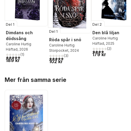
Del 1
Del 2
Del 1
Dimdans och
Den blå liljan
dödssång
Caroline Hurtig
Röda spår i snö
Häftad
, 2025
Caroline Hurtig
Caroline Hurtig
(
2
)
Häftad
, 2026
Storpocket
, 2024
4,0
utav 5 stjärnor. Tota
179 kr
(
1
)
(
3
)
5,0
utav 5 stjärnor. Totalt antal röster:
5,0
utav 5 stjärnor. Totalt antal röster:
189 kr
102 kr
Hoppa över listan
Mer från samma serie