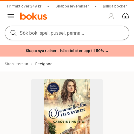
Fri frakt över 249 kr
•
Snabba leveranser
•
Billiga böcker
Sök bok, spel, pussel, penna...
Skapa nya rutiner – hälsoböcker upp till 50% →
Skönlitteratur
Feelgood