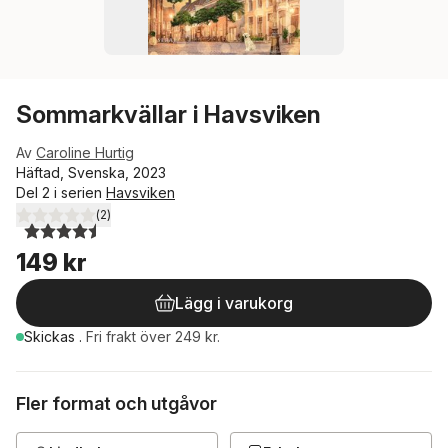
Sommarkvällar i Havsviken
Av
Caroline Hurtig
Häftad, Svenska, 2023
Del 2 i serien
Havsviken
(
2
)
4,5
utav 5 stjärnor. Totalt antal röster:
149 kr
Lägg i varukorg
Skickas
.
Fri frakt över 249 kr.
Fler format och utgåvor