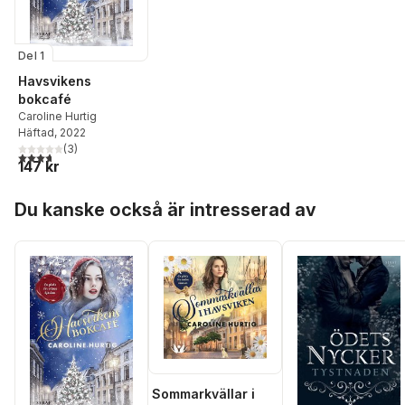
Del 1
Havsvikens
bokcafé
Caroline Hurtig
Häftad
, 2022
(
3
)
3,7
utav 5 stjärnor. Totalt antal röster:
147 kr
Hoppa över listan
Du kanske också är intresserad av
Sommarkvällar i