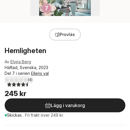
Provläs
Hemligheten
Av
Elvira Berg
Häftad, Svenska, 2023
Del 7 i serien
Ellens val
(
4
)
4,5
utav 5 stjärnor. Totalt antal röster:
245 kr
Lägg i varukorg
Skickas
.
Fri frakt över 249 kr.