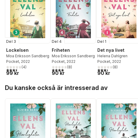
Del 3
Del 4
Del 1
Lockelsen
Friheten
Det nya livet
Moa Eriksson Sandberg
Moa Eriksson Sandberg
Helena Dahlgren
Pocket
, 2022
Pocket
, 2022
Pocket
, 2022
(
4
)
(
8
)
(
8
)
3,5
utav 5 stjärnor. Totalt antal röster:
4,0
utav 5 stjärnor. Totalt antal röster:
3,4
utav 5 stjärnor. Tota
99 kr
90 kr
90 kr
Hoppa över listan
Du kanske också är intresserad av