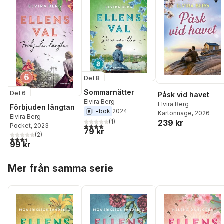
Del 8
Sommarnätter
Del 6
Påsk vid havet
Elvira Berg
Elvira Berg
Förbjuden längtan
E-bok
2024
Kartonnage
, 2026
Elvira Berg
239 kr
(
1
)
4,0
utav 5 stjärnor. Totalt antal röster:
Pocket
, 2023
79 kr
(
2
)
3,5
utav 5 stjärnor. Totalt antal röster:
99 kr
Hoppa över listan
Mer från samma serie