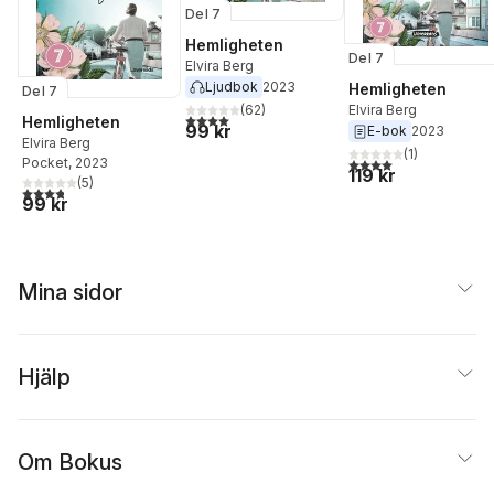
Del 7
Hemligheten
Del 7
Elvira Berg
Ljudbok
2023
Hemligheten
Del 7
Elvira Berg
(
62
)
4,0
utav 5 stjärnor. Totalt antal röster:
Hemligheten
99 kr
E-bok
2023
Elvira Berg
(
1
)
4,0
utav 5 stjärnor. Tota
Pocket
, 2023
119 kr
(
5
)
3,8
utav 5 stjärnor. Totalt antal röster:
99 kr
Mina sidor
Hjälp
Om Bokus