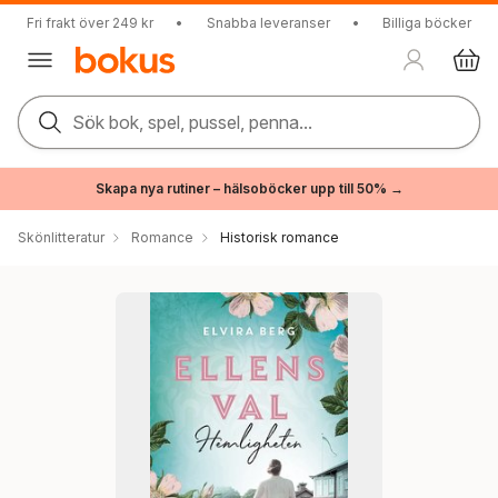
Fri frakt över 249 kr
•
Snabba leveranser
•
Billiga böcker
Sök bok, spel, pussel, penna...
Skapa nya rutiner – hälsoböcker upp till 50% →
Skönlitteratur
Romance
Historisk romance