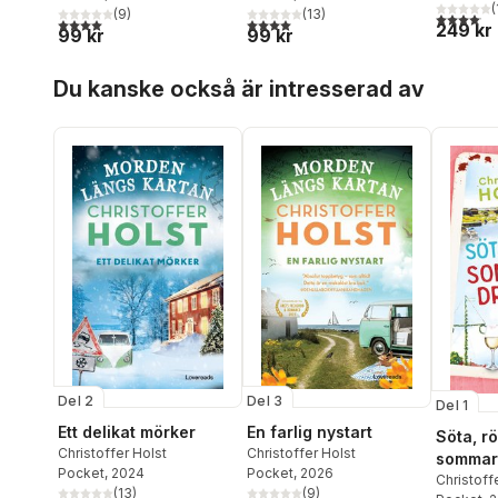
(
(
9
)
(
13
)
4,1
utav 5 
4,0
utav 5 stjärnor. Totalt antal röster:
4,0
utav 5 stjärnor. Totalt antal röster:
249 kr
99 kr
99 kr
Hoppa över listan
Du kanske också är intresserad av
Del 2
Del 3
Del 1
Ett delikat mörker
En farlig nystart
Söta, r
Christoffer Holst
Christoffer Holst
sommar
Pocket
, 2024
Pocket
, 2026
Christoff
(
13
)
(
9
)