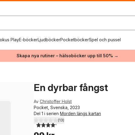
okus Play
E-böcker
Ljudböcker
Pocketböcker
Spel och pussel
Skapa nya rutiner – hälsoböcker upp till 50% →
En dyrbar fångst
Av
Christoffer Holst
Pocket, Svenska, 2023
Del 1 i serien
Morden längs kartan
(
13
)
4,2
utav 5 stjärnor. Totalt antal röster: