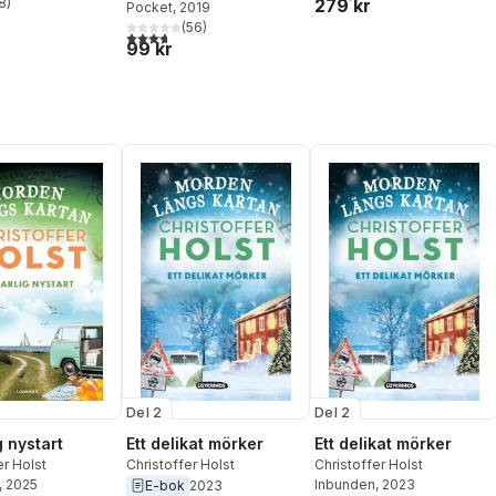
279 kr
8
)
Pocket
, 2019
stjärnor. Totalt antal röster:
(
56
)
3,7
utav 5 stjärnor. Totalt antal röster:
99 kr
Del 2
Del 2
g nystart
Ett delikat mörker
Ett delikat mörker
er Holst
Christoffer Holst
Christoffer Holst
, 2025
Inbunden
, 2023
E-bok
2023