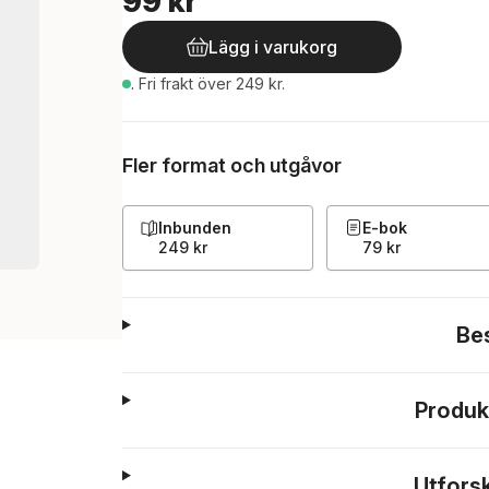
99 kr
Lägg i varukorg
.
Fri frakt över 249 kr.
Fler format och utgåvor
Inbunden
E-bok
249 kr
79 kr
Be
Produk
Utfors