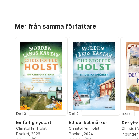
Hoppa över listan
Mer från samma författare
Del 3
Del 2
Del 5
En farlig nystart
Ett delikat mörker
Det ytt
Christoffer Holst
Christoffer Holst
Christoff
Pocket
, 2026
Pocket
, 2024
Inbunden