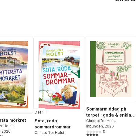
Sommarmiddag på
Del 1
torpet : goda & enkla
ersta mörkret
Söta, röda
recept som gör
Christoffer Holst
er Holst
Inbunden
, 2026
sommardrömmar
sommaren lite lyxigare
, 2026
(
1
)
Christoffer Holst
4,0
utav 5 stjärnor. Totalt ant