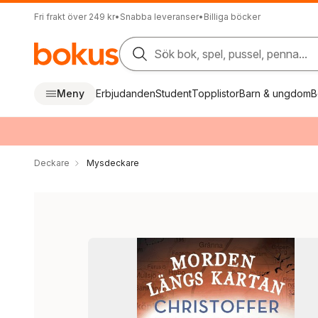
Fri frakt över 249 kr
•
Snabba leveranser
•
Billiga böcker
Sök bok, spel, pussel, penna...
Meny
Erbjudanden
Student
Topplistor
Barn & ungdom
B
Deckare
Mysdeckare