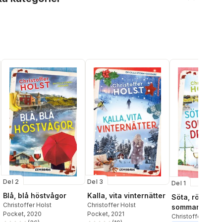
Del 2
Del 3
Del 1
Blå, blå höstvågor
Kalla, vita vinternätter
Söta, röda
Christoffer Holst
Christoffer Holst
sommardrömm
Pocket
, 2020
Pocket
, 2021
Christoffer Holst
al röster: