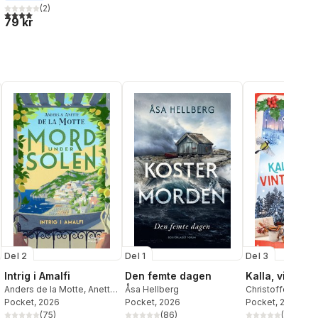
(
2
)
al röster:
4,0
utav 5 stjärnor. Totalt antal röster:
79 kr
Del 2
Del 1
Del 3
Intrig i Amalfi
Den femte dagen
Kalla, vita vin
Anders de la Motte
,
Anette
Åsa Hellberg
Christoffer Holst
de la Motte
Pocket
, 2026
Pocket
, 2026
Pocket
, 2021
(
75
)
(
86
)
(
19
)