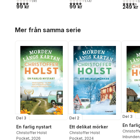
(
9
)
(
13
)
(
4,0
utav 5 stjärnor. Totalt antal röster:
4,0
utav 5 stjärnor. Totalt antal röster:
4,4
utav 5 
99 kr
99 kr
249 kr
Hoppa över listan
Mer från samma serie
Del 3
Del 3
Del 2
En farli
En farlig nystart
Ett delikat mörker
Christoff
Christoffer Holst
Christoffer Holst
Inbunden
Pocket
, 2026
Pocket
, 2024