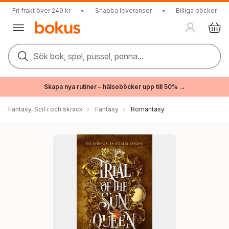
Fri frakt över 249 kr
•
Snabba leveranser
•
Billiga böcker
Sök bok, spel, pussel, penna...
Skapa nya rutiner – hälsoböcker upp till 50% →
Fantasy, SciFi och skräck
Fantasy
Romantasy