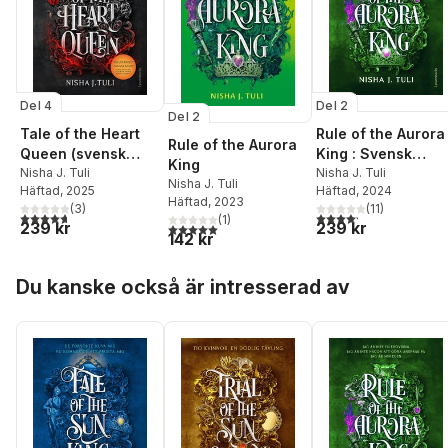
Del 4
Del 2
Del 2
Tale of the Heart
Rule of the Aurora
Rule of the Aurora
Queen (svensk
King : Svensk
King
utgåva)
Nisha J. Tuli
utgåva
Nisha J. Tuli
Nisha J. Tuli
Häftad
, 2025
Häftad
, 2024
Häftad
, 2023
(
3
)
(
11
)
4,7
utav 5 stjärnor. Totalt antal röster:
4,2
utav 5 stjärnor. Tota
(
1
)
239 kr
239 kr
5,0
utav 5 stjärnor. Totalt antal röster:
142 kr
Hoppa över listan
Du kanske också är intresserad av