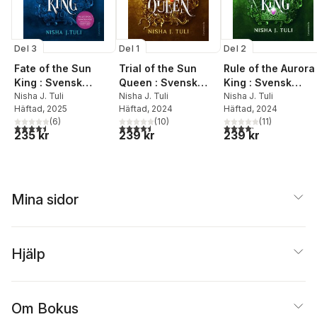
Del 3
Del 1
Del 2
Fate of the Sun
Trial of the Sun
Rule of the Aurora
King : Svensk
Queen : Svensk
King : Svensk
utgåva
Nisha J. Tuli
utgåva
Nisha J. Tuli
utgåva
Nisha J. Tuli
Häftad
, 2025
Häftad
, 2024
Häftad
, 2024
(
6
)
(
10
)
(
11
)
4,5
utav 5 stjärnor. Totalt antal röster:
4,5
utav 5 stjärnor. Totalt antal röster:
4,2
utav 5 stjärnor. Tota
235 kr
239 kr
239 kr
Mina sidor
Hjälp
Om Bokus