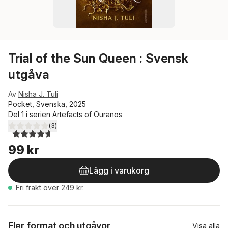
Trial of the Sun Queen : Svensk
utgåva
Av
Nisha J. Tuli
Pocket, Svenska, 2025
Del 1 i serien
Artefacts of Ouranos
(
3
)
4,7
utav 5 stjärnor. Totalt antal röster:
99 kr
Lägg i varukorg
.
Fri frakt över 249 kr.
Fler format och utgåvor
Visa alla