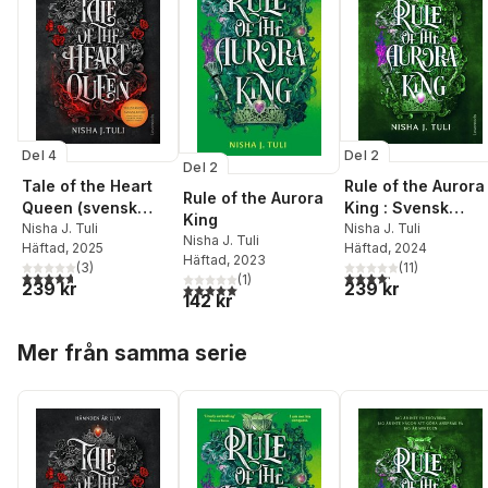
Del 4
Del 2
Del 2
Tale of the Heart
Rule of the Aurora
Rule of the Aurora
Queen (svensk
King : Svensk
King
utgåva)
Nisha J. Tuli
utgåva
Nisha J. Tuli
Nisha J. Tuli
Häftad
, 2025
Häftad
, 2024
Häftad
, 2023
(
3
)
(
11
)
4,7
utav 5 stjärnor. Totalt antal röster:
4,2
utav 5 stjärnor. Tota
(
1
)
239 kr
239 kr
5,0
utav 5 stjärnor. Totalt antal röster:
142 kr
Hoppa över listan
Mer från samma serie