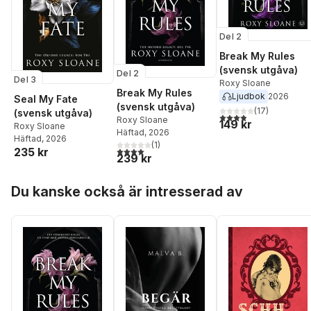
Del 2
Break My Rules
(svensk utgåva)
Del 2
Del 3
Roxy Sloane
Break My Rules
Ljudbok
2026
Seal My Fate
(svensk utgåva)
(
17
)
(svensk utgåva)
3,9
utav 5 stjärnor. Tota
Roxy Sloane
149 kr
Roxy Sloane
Häftad
, 2026
Häftad
, 2026
(
1
)
4,0
utav 5 stjärnor. Totalt antal röster:
235 kr
239 kr
Hoppa över listan
Du kanske också är intresserad av