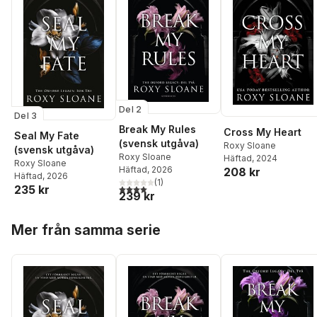
Del 2
Del 3
Break My Rules
Cross My Heart
Seal My Fate
(svensk utgåva)
Roxy Sloane
(svensk utgåva)
Roxy Sloane
Häftad
, 2024
Roxy Sloane
Häftad
, 2026
208 kr
Häftad
, 2026
(
1
)
4,0
utav 5 stjärnor. Totalt antal röster:
235 kr
239 kr
Hoppa över listan
Mer från samma serie