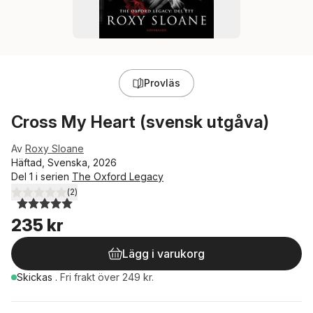
Provläs
Cross My Heart (svensk utgåva)
Av
Roxy Sloane
Häftad, Svenska, 2026
Del 1 i serien
The Oxford Legacy
(
2
)
5,0
utav 5 stjärnor. Totalt antal röster:
235 kr
Lägg i varukorg
Skickas
.
Fri frakt över 249 kr.