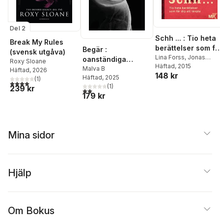
Del 2
Schh ... : Tio heta
Break My Rules
berättelser som få
Begär :
(svensk utgåva)
dig att längta
Lina Forss
,
Jonas
oanständiga
Roxy Sloane
Cornell
Häftad
, 2015
,
Johanna
berättelser
Malva B
Häftad
, 2026
148 kr
Narberg
,
Niklas
Häftad
, 2025
(
1
)
4,0
utav 5 stjärnor. Totalt antal röster:
Frykholm
,
Anna
(
1
)
239 kr
2,0
utav 5 stjärnor. Totalt antal röster:
Ringberg
,
Moa Erikss
179 kr
Sandberg
,
Tove Nord
Daniel Möller
,
Eme
Johansson
,
Malva B.
Mina sidor
Hjälp
Om Bokus