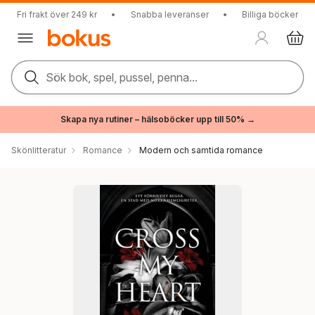
Fri frakt över 249 kr
•
Snabba leveranser
•
Billiga böcker
Sök bok, spel, pussel, penna...
Skapa nya rutiner – hälsoböcker upp till 50% →
Skönlitteratur
Romance
Modern och samtida romance