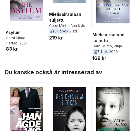
Mielisairaalaan
suljettu
Carol Minto
,
Ann & Joe
Cusack
Ljudbok
2026
Asylum
Mielisairaalaan
219 kr
Carol Minto
suljettu
Häftad
, 2021
Carol Minto
,
Pinja
83 kr
Mikkonen / Nuanxed
,
E-bok
2026
Ann & Joe Cusack
169 kr
Hoppa över listan
Du kanske också är intresserad av