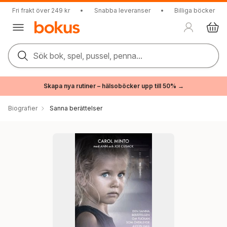
Fri frakt över 249 kr
•
Snabba leveranser
•
Billiga böcker
Sök bok, spel, pussel, penna...
Skapa nya rutiner – hälsoböcker upp till 50% →
Biografier
Sanna berättelser