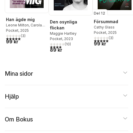
Del 12
Han ägde mig
Försummad
Den osynliga
Leone Milton
,
Carola
Cathy Glass
flickan
Jansson
Pocket
, 2025
Pocket
, 2025
Maggie Hartley
(
3
)
(
3
)
5,0
utav 5 stjärnor. Totalt antal röster:
Pocket
, 2023
5,0
utav 5 stjärnor. Tota
99 kr
99 kr
(
10
)
3,9
utav 5 stjärnor. Totalt antal röster:
89 kr
Mina sidor
Hjälp
Om Bokus