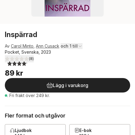
Inspärrad
Av
Carol Minto
,
Ann Cusack
och 1 till
Pocket, Svenska, 2023
(
8
)
4,1
utav 5 stjärnor. Totalt antal röster:
89 kr
Lägg i varukorg
.
Fri frakt över 249 kr.
Fler format och utgåvor
Ljudbok
E-bok