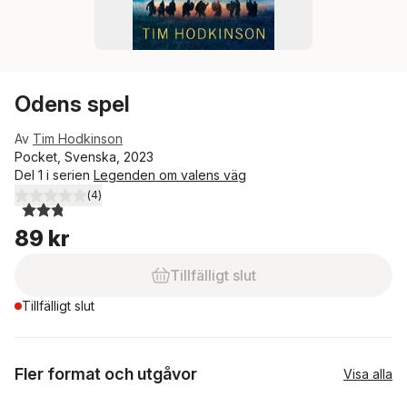
Odens spel
Av
Tim Hodkinson
Pocket, Svenska, 2023
Del 1 i serien
Legenden om valens väg
(
4
)
2,8
utav 5 stjärnor. Totalt antal röster:
89 kr
Tillfälligt slut
Tillfälligt slut
Fler format och utgåvor
Visa alla