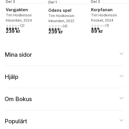
Del 2
Del 3
Del 1
Korpfanan
Vargjakten
Odens spel
Tim Hodkinson
Tim Hodkinson
Tim Hodkinson
Pocket
, 2024
Inbunden
, 2024
Inbunden
, 2022
(
1
)
(
2
)
(
4
)
3,0
utav 5 stjärnor. Tota
4,5
utav 5 stjärnor. Totalt antal röster:
4,3
utav 5 stjärnor. Totalt antal röster:
89 kr
239 kr
239 kr
Mina sidor
Hjälp
Om Bokus
Populärt