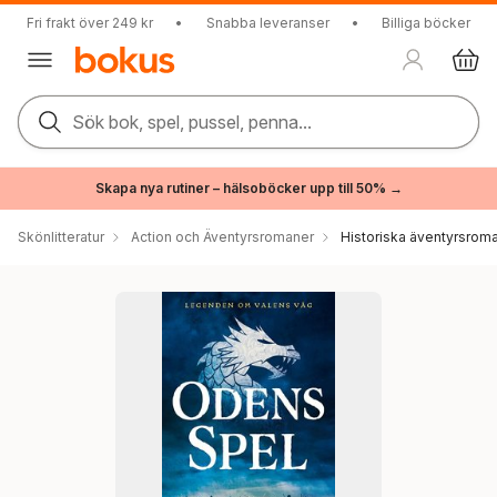
Fri frakt över 249 kr
•
Snabba leveranser
•
Billiga böcker
Sök bok, spel, pussel, penna...
Skapa nya rutiner – hälsoböcker upp till 50% →
Skönlitteratur
Action och Äventyrsromaner
Historiska äventyrsrom