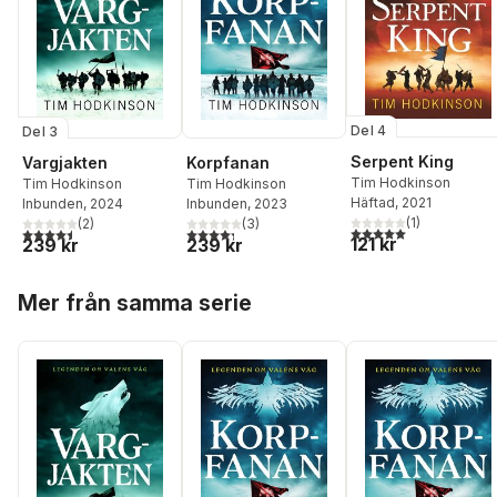
Del 4
Del 3
Serpent King
Korpfanan
Vargjakten
Tim Hodkinson
Tim Hodkinson
Tim Hodkinson
Häftad
, 2021
Inbunden
, 2023
Inbunden
, 2024
(
1
)
(
3
)
(
2
)
5,0
utav 5 stjärnor. Tota
4,3
utav 5 stjärnor. Totalt antal röster:
4,5
utav 5 stjärnor. Totalt antal röster:
121 kr
239 kr
239 kr
Hoppa över listan
Mer från samma serie