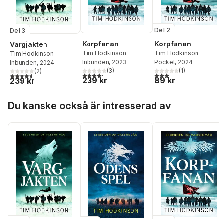
Del 2
Del 3
Korpfanan
Korpfanan
Vargjakten
Tim Hodkinson
Tim Hodkinson
Tim Hodkinson
Inbunden
, 2023
Pocket
, 2024
Inbunden
, 2024
(
3
)
(
1
)
(
2
)
4,3
utav 5 stjärnor. Totalt antal röster:
3,0
utav 5 stjärnor. Tota
4,5
utav 5 stjärnor. Totalt antal röster:
239 kr
89 kr
239 kr
Hoppa över listan
Du kanske också är intresserad av