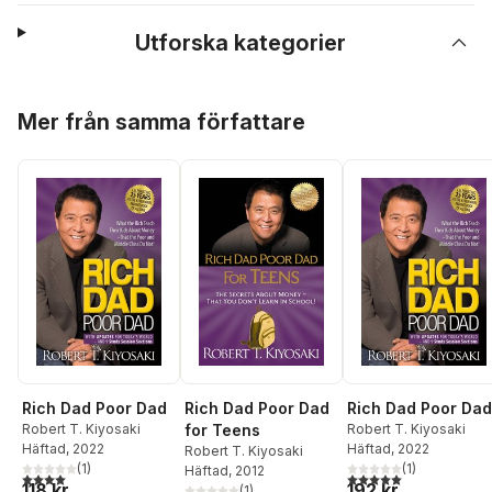
Utforska kategorier
Hoppa över listan
Mer från samma författare
Rich Dad Poor Dad
Rich Dad Poor Dad
Rich Dad Poor Dad
Robert T. Kiyosaki
for Teens
Robert T. Kiyosaki
Häftad
, 2022
Häftad
, 2022
Robert T. Kiyosaki
(
1
)
(
1
)
Häftad
, 2012
4,0
utav 5 stjärnor. Totalt antal röster:
5,0
utav 5 stjärnor. Tota
118 kr
192 kr
(
1
)