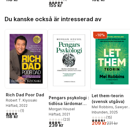
5,0
utav 5 stjärnor. Totalt antal röster:
155 kr
Hoppa över listan
Du kanske också är intresserad av
-10%
Rich Dad Poor Dad
Let them-teorin
Pengars psykologi :
Robert T. Kiyosaki
(svensk utgåva)
tidlösa lärdomar
Häftad
, 2022
Mel Robbins
,
Sawyer
om förmögenhet,
Morgan Housel
(
1
)
Robbins
Inbunden
, 2025
4,0
utav 5 stjärnor. Totalt antal röster:
Häftad
, 2021
girighet och lycka
118 kr
(
15
)
(
23
)
4,5
utav 5 stjärnor. Tota
4,3
utav 5 stjärnor. Totalt antal röster:
209 kr
231 kr
239 kr