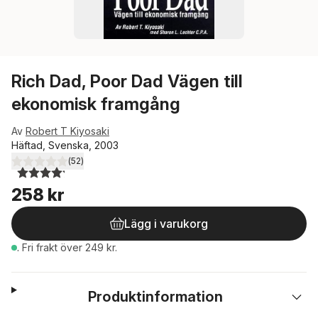
Rich Dad, Poor Dad Vägen till
ekonomisk framgång
Av
Robert T Kiyosaki
Häftad, Svenska, 2003
(
52
)
4,2
utav 5 stjärnor. Totalt antal röster:
258 kr
Lägg i varukorg
.
Fri frakt över 249 kr.
Produktinformation