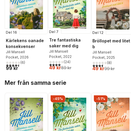
Del 7
Del 16
Del 12
Tre fantastiska
Kärlekens oanade
Bröllopet med litet
saker med dig
konsekvenser
b
Jill Mansell
Jill Mansell
Jill Mansell
Pocket
, 2022
Pocket
, 2026
Pocket
, 2025
(
24
)
(
6
)
(
8
)
4,1
utav 5 stjärnor. Totalt antal röster:
4,5
utav 5 stjärnor. Totalt antal röster:
3,6
utav 5 stjärnor. Tota
49 kr
99 kr
89 kr
49 kr
99 kr
Hoppa över listan
Mer från samma serie
-45%
-51%