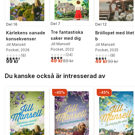
Del 7
Del 16
Del 12
Tre fantastiska
Kärlekens oanade
Bröllopet med litet
saker med dig
konsekvenser
b
Jill Mansell
Jill Mansell
Jill Mansell
Pocket
, 2022
Pocket
, 2026
Pocket
, 2025
(
24
)
(
6
)
(
8
)
4,1
utav 5 stjärnor. Totalt antal röster:
4,5
utav 5 stjärnor. Totalt antal röster:
3,6
utav 5 stjärnor. Tota
49 kr
99 kr
89 kr
49 kr
99 kr
Hoppa över listan
Du kanske också är intresserad av
-45%
-45%