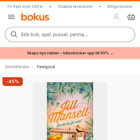
Fri frakt över 249 kr
•
Snabba leveranser
•
Billiga böcker
Sök bok, spel, pussel, penna...
Skapa nya rutiner – hälsoböcker upp till 50% →
Skönlitteratur
Feelgood
-45%