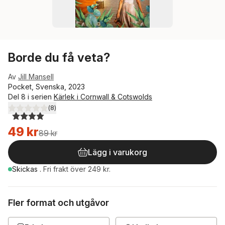
Borde du få veta?
Av
Jill Mansell
Pocket, Svenska, 2023
Del 8 i serien
Kärlek i Cornwall & Cotswolds
(
8
)
4,0
utav 5 stjärnor. Totalt antal röster:
49 kr
89 kr
Lägg i varukorg
Skickas
.
Fri frakt över 249 kr.
Fler format och utgåvor