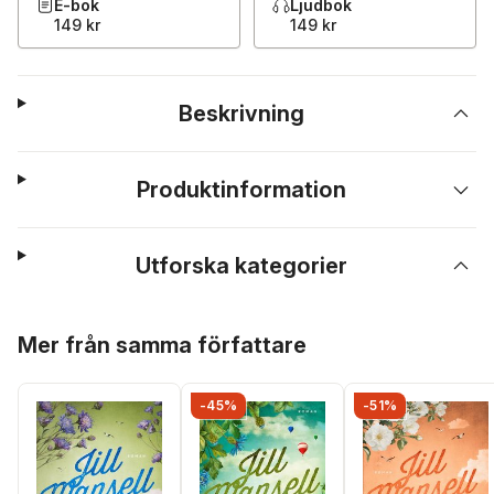
E-bok
Ljudbok
149 kr
149 kr
Beskrivning
Produktinformation
Utforska kategorier
Hoppa över listan
Mer från samma författare
-45%
-51%