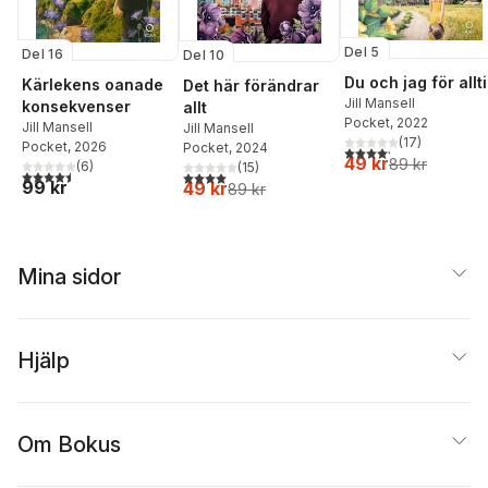
Del 5
Del 16
Del 10
Du och jag för allt
Kärlekens oanade
Det här förändrar
Jill Mansell
konsekvenser
allt
Pocket
, 2022
Jill Mansell
Jill Mansell
(
17
)
Pocket
, 2026
Pocket
, 2024
4,2
utav 5 stjärnor. Tota
49 kr
89 kr
(
6
)
(
15
)
4,5
utav 5 stjärnor. Totalt antal röster:
4,0
utav 5 stjärnor. Totalt antal röster:
99 kr
49 kr
89 kr
Mina sidor
Hjälp
Om Bokus