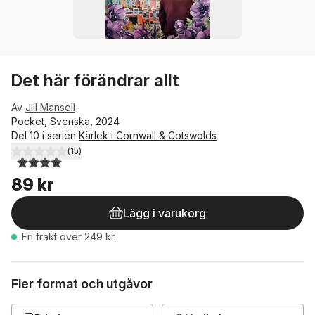
Det här förändrar allt
Av
Jill Mansell
Pocket, Svenska, 2024
Del 10 i serien
Kärlek i Cornwall & Cotswolds
(
15
)
4,0
utav 5 stjärnor. Totalt antal röster:
89 kr
Lägg i varukorg
.
Fri frakt över 249 kr.
Fler format och utgåvor