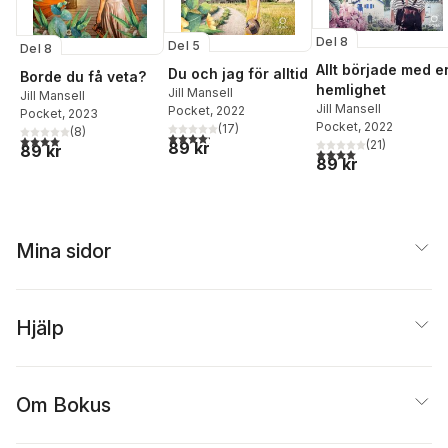
Del 8
Del 5
Del 8
Allt började med e
Du och jag för alltid
Borde du få veta?
hemlighet
Jill Mansell
Jill Mansell
Jill Mansell
Pocket
, 2022
Pocket
, 2023
Pocket
, 2022
(
17
)
(
8
)
4,2
utav 5 stjärnor. Totalt antal röster:
4,0
utav 5 stjärnor. Totalt antal röster:
(
21
)
89 kr
89 kr
4,0
utav 5 stjärnor. Tota
89 kr
Mina sidor
Hjälp
Om Bokus