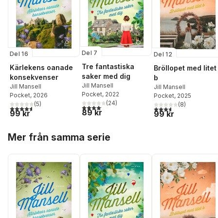
Del 7
Del 16
Del 12
Tre fantastiska
Kärlekens oanade
Bröllopet med litet
saker med dig
konsekvenser
b
Jill Mansell
Jill Mansell
Jill Mansell
Pocket
, 2022
Pocket
, 2026
Pocket
, 2025
(
24
)
(
5
)
(
8
)
4,1
utav 5 stjärnor. Totalt antal röster:
4,6
utav 5 stjärnor. Totalt antal röster:
3,6
utav 5 stjärnor. Tota
89 kr
99 kr
99 kr
Hoppa över listan
Mer från samma serie