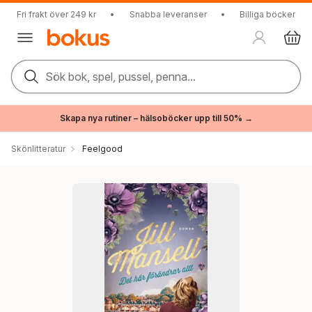
Fri frakt över 249 kr
•
Snabba leveranser
•
Billiga böcker
Sök bok, spel, pussel, penna...
Skapa nya rutiner – hälsoböcker upp till 50% →
Skönlitteratur
Feelgood