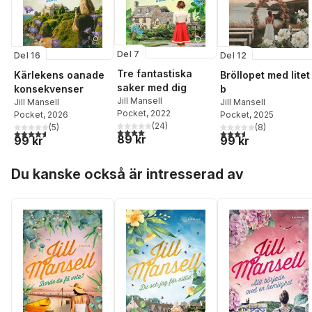
Del 7
Del 16
Del 12
Tre fantastiska
Kärlekens oanade
Bröllopet med litet
saker med dig
konsekvenser
b
Jill Mansell
Jill Mansell
Jill Mansell
Pocket
, 2022
Pocket
, 2026
Pocket
, 2025
(
24
)
(
5
)
(
8
)
4,1
utav 5 stjärnor. Totalt antal röster:
4,6
utav 5 stjärnor. Totalt antal röster:
3,6
utav 5 stjärnor. Tota
89 kr
99 kr
99 kr
Hoppa över listan
Du kanske också är intresserad av