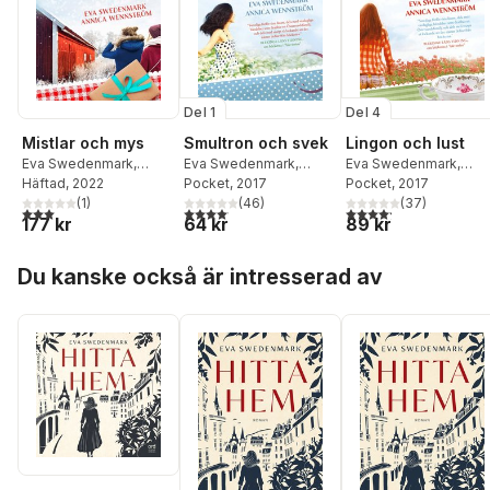
Del 1
Del 4
Mistlar och mys
Smultron och svek
Lingon och lust
Eva Swedenmark
,
Eva Swedenmark
,
Eva Swedenmark
,
Annica Wennström
Häftad
, 2022
Annika Wennström
Pocket
, 2017
Annica Wennström
Pocket
, 2017
(
1
)
(
46
)
(
37
)
3,0
utav 5 stjärnor. Totalt antal röster:
4,1
utav 5 stjärnor. Totalt antal röster:
4,2
utav 5 stjärnor. Tota
177 kr
64 kr
89 kr
Hoppa över listan
Du kanske också är intresserad av