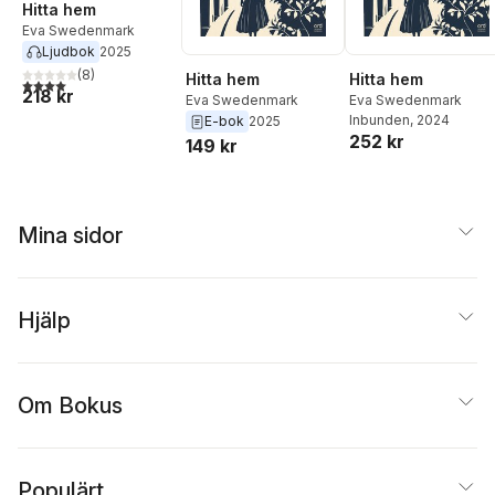
Hitta hem
Eva Swedenmark
Ljudbok
2025
(
8
)
Hitta hem
Hitta hem
4,0
utav 5 stjärnor. Totalt antal röster:
218 kr
Eva Swedenmark
Eva Swedenmark
Inbunden
, 2024
E-bok
2025
252 kr
149 kr
Mina sidor
Hjälp
Om Bokus
Populärt