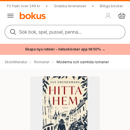
Fri frakt över 249 kr
•
Snabba leveranser
•
Billiga böcker
Sök bok, spel, pussel, penna...
Skapa nya rutiner – hälsoböcker upp till 50% →
Skönlitteratur
Romaner
Moderna och samtida romaner