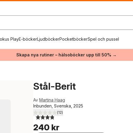
okus Play
E-böcker
Ljudböcker
Pocketböcker
Spel och pussel
Skapa nya rutiner – hälsoböcker upp till 50% →
Stål-Berit
Av
Martina Haag
Inbunden, Svenska, 2025
(
12
)
3,9
utav 5 stjärnor. Totalt antal röster:
240 kr