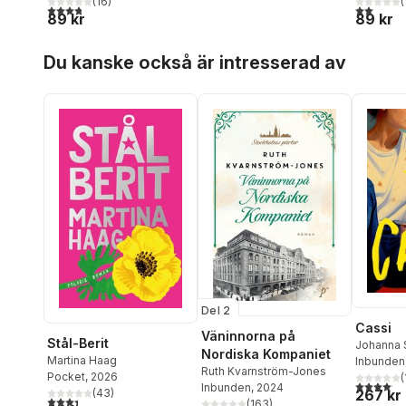
(
16
)
(
3,8
utav 5 stjärnor. Totalt antal röster:
2,0
utav 5 
89 kr
89 kr
Hoppa över listan
Du kanske också är intresserad av
Del 2
Cassi
Väninnorna på
Stål-Berit
Johanna
Nordiska Kompaniet
Martina Haag
Inbunden
Ruth Kvarnström-Jones
Pocket
, 2026
(
4,1
utav 5 
Inbunden
, 2024
(
43
)
267 kr
3,4
utav 5 stjärnor. Totalt antal röster:
(
163
)