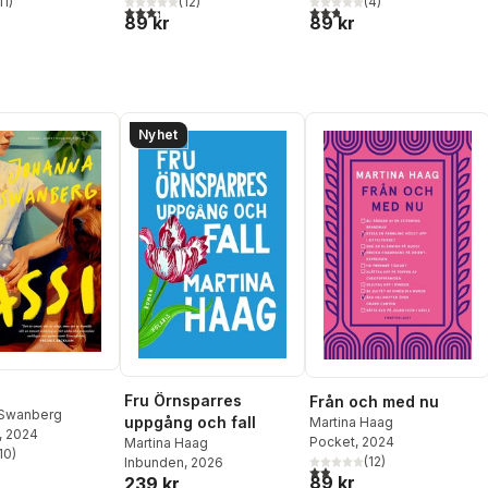
(
12
)
(
4
)
11
)
3,3
utav 5 stjärnor. Totalt antal röster:
2,8
utav 5 stjärnor. Totalt ant
stjärnor. Totalt antal röster:
89 kr
89 kr
Nyhet
Fru Örnsparres
Från och med nu
 Swanberg
uppgång och fall
Martina Haag
, 2024
Pocket
, 2024
Martina Haag
10
)
(
12
)
stjärnor. Totalt antal röster:
Inbunden
, 2026
1,9
utav 5 stjärnor. Totalt anta
89 kr
239 kr