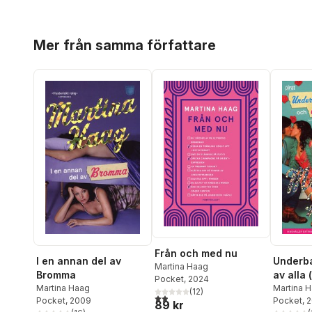
Hoppa över listan
Mer från samma författare
Från och med nu
I en annan del av
Underba
Martina Haag
Bromma
av alla 
Pocket
, 2024
Martina Haag
går det
Martina 
(
12
)
1,9
utav 5 stjärnor. Totalt antal röster:
Pocket
, 2009
Pocket
, 
jättebra
89 kr