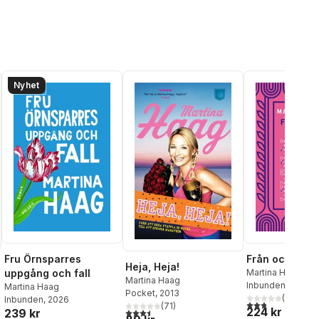
Nyhet
Fru Örnsparres
Från och med
Heja, Heja!
uppgång och fall
Martina Haag
Martina Haag
Inbunden
, 2023
Martina Haag
Pocket
, 2013
(
6
)
Inbunden
, 2026
2,8
utav 5 stjärnor.
(
71
)
224 kr
239 kr
3,5
utav 5 stjärnor. Totalt antal röster: