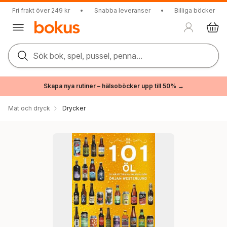
Fri frakt över 249 kr
•
Snabba leveranser
•
Billiga böcker
Sök bok, spel, pussel, penna...
Skapa nya rutiner – hälsoböcker upp till 50% →
Mat och dryck
Drycker