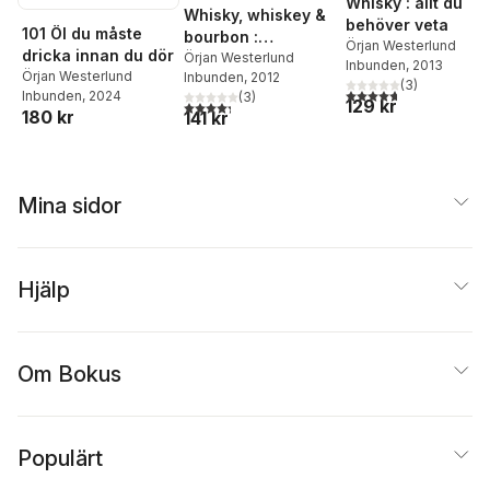
Whisky : allt du
Whisky, whiskey &
behöver veta
101 Öl du måste
bourbon :
Örjan Westerlund
dricka innan du dör
Skottland, Irland,
Örjan Westerlund
Inbunden
, 2013
Örjan Westerlund
Inbunden
, 2012
USA, Japan och
(
3
)
4,7
utav 5 stjärnor. Tota
Inbunden
, 2024
(
3
)
Sverige
129 kr
4,3
utav 5 stjärnor. Totalt antal röster:
180 kr
141 kr
Mina sidor
Hjälp
Om Bokus
Populärt