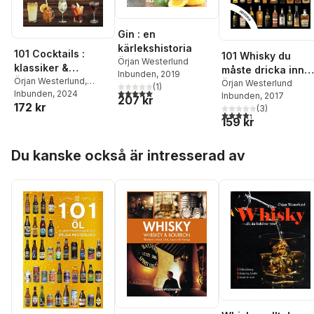
Gin : en
kärlekshistoria
101 Cocktails :
101 Whisky du
Örjan Westerlund
klassiker &
måste dricka inna
Inbunden
, 2019
alkoholfritt
Örjan Westerlund
,
du dör : 2017/2018
Örjan Westerlund
(
1
)
5,0
utav 5 stjärnor. Totalt antal röster:
Stefan Lindström
Inbunden
, 2024
Inbunden
, 2017
207 kr
172 kr
(
3
)
4,3
utav 5 stjärnor. Tota
159 kr
Hoppa över listan
Du kanske också är intresserad av