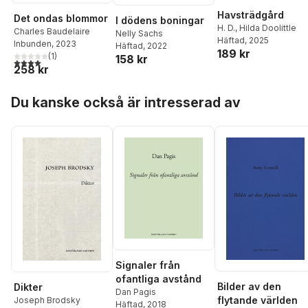
Havsträdgård
Det ondas blommor
I dödens boningar
H. D.
,
Hilda Doolittle
Charles Baudelaire
Nelly Sachs
Häftad
, 2025
Inbunden
, 2023
Häftad
, 2022
189 kr
(
1
)
158 kr
4,0
utav 5 stjärnor. Totalt antal röster:
258 kr
Hoppa över listan
Du kanske också är intresserad av
Signaler från
ofantliga avstånd
Bilder av den
Dikter
Dan Pagis
flytande världen
Joseph Brodsky
Häftad
, 2018