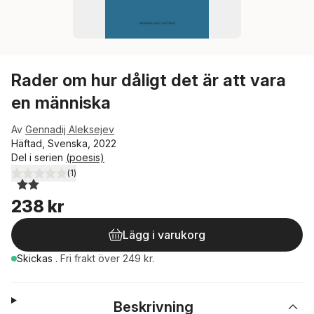
Rader om hur dåligt det är att vara
en människa
Av
Gennadij Aleksejev
Häftad, Svenska, 2022
Del i serien
(poesis)
(
1
)
2,0
utav 5 stjärnor. Totalt antal röster:
238 kr
Lägg i varukorg
Skickas
.
Fri frakt över 249 kr.
Beskrivning