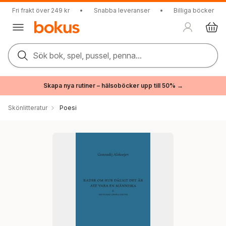
Fri frakt över 249 kr
•
Snabba leveranser
•
Billiga böcker
Sök bok, spel, pussel, penna...
Skapa nya rutiner – hälsoböcker upp till 50% →
Skönlitteratur
Poesi