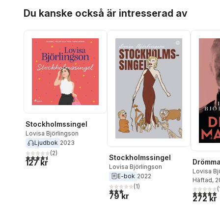
Hoppa över listan
Du kanske också är intresserad av
Stockholmssingel
Lovisa Björlingson
Ljudbok
2023
(
2
)
4,5
utav 5 stjärnor. Totalt antal röster:
Stockholmssingel
127 kr
Drömm
Lovisa Björlingson
Lovisa Bj
E-bok
2022
Häftad
, 
(
1
)
(
3,0
utav 5 stjärnor. Totalt antal röster:
5,0
utav 5 
79 kr
272 kr