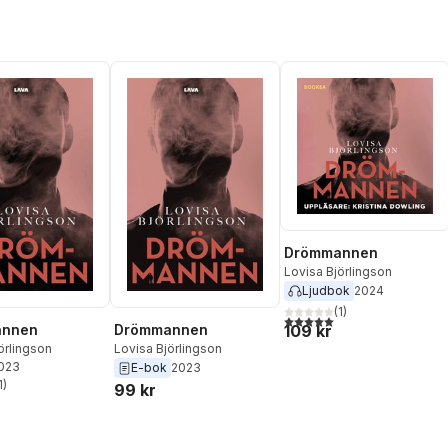
Drömmannen
Lovisa Björlingson
Ljudbok
2024
(
1
)
5,0
utav 5 stjärnor. Totalt ant
109 kr
annen
Drömmannen
örlingson
Lovisa Björlingson
2023
E-bok
2023
1
)
99 kr
stjärnor. Totalt antal röster: