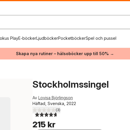
okus Play
E-böcker
Ljudböcker
Pocketböcker
Spel och pussel
Skapa nya rutiner – hälsoböcker upp till 50% →
Stockholmssingel
Av
Lovisa Björlingson
Häftad, Svenska, 2022
(
3
)
4,7
utav 5 stjärnor. Totalt antal röster:
215 kr