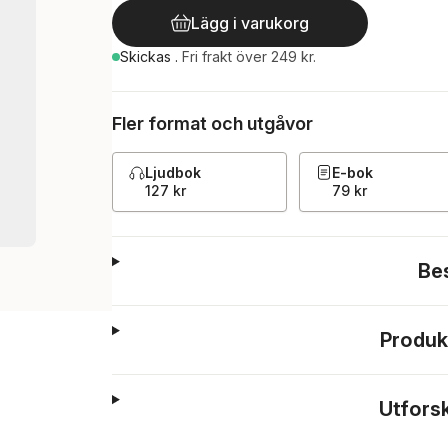
Lägg i varukorg
Skickas
.
Fri frakt över 249 kr.
Fler format och utgåvor
Ljudbok
E-bok
127 kr
79 kr
Be
Produk
Utfors