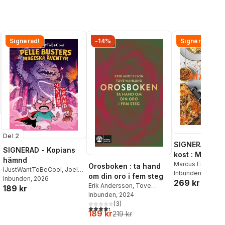
Signerad!
-14%
Signerad!
Del 2
SIGNERAD - M
SIGNERAD - Kopians
kost : Middag
hämnd
al röster:
matlådor
Marcus Frank
Orosboken : ta hand
IJustWantToBeCool
,
Joel
Inbunden
, 2026
om din oro i fem steg
Adolphson
Inbunden
, 2026
,
Emil Ejdemo
269 kr
Erik Andersson
,
Tove
189 kr
Beer
,
Victor Beer
Wahlund
Inbunden
, 2024
(
3
)
4,3
utav 5 stjärnor. Totalt antal röster:
189 kr
219 kr