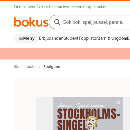
Fri frakt över 249 kr
•
Snabba leveranser
•
Billiga böcker
Sök bok, spel, pussel, penna...
Meny
Erbjudanden
Student
Topplistor
Barn & ungdom
B
Skönlitteratur
Feelgood