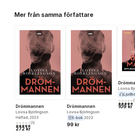
Hoppa över listan
Mer från samma författare
Drömm
Lovisa Bj
Ljudb
(
5,0
utav 5 
109 kr
Drömmannen
Drömmannen
Lovisa Björlingson
Lovisa Björlingson
Häftad
, 2023
E-bok
2023
(
1
)
99 kr
5,0
utav 5 stjärnor. Totalt antal röster:
272 kr