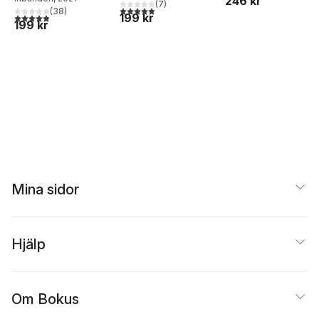
246 kr
(
7
)
5,0
utav 5 stjärnor. Totalt antal röster:
(
38
)
199 kr
4,9
utav 5 stjärnor. Totalt antal röster:
199 kr
Mina sidor
Hjälp
Om Bokus