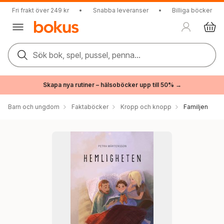
Fri frakt över 249 kr
•
Snabba leveranser
•
Billiga böcker
Sök bok, spel, pussel, penna...
Skapa nya rutiner – hälsoböcker upp till 50% →
Barn och ungdom
Faktaböcker
Kropp och knopp
Familjen