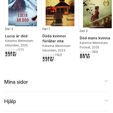
Del 1
Del 3
Del 2
Döda kvinnor
Lucia är död
Död mans kvinna
förlåter inte
Katarina Wennstam
Katarina Wennstam
Inbunden
, 2025
Katarina Wennstam
Pocket
, 2025
(
77
)
Inbunden
, 2023
4,4
utav 5 stjärnor. Totalt antal röster:
(
65
)
4,2
utav 5 stjärnor. Tota
231 kr
(
192
)
89 kr
4,5
utav 5 stjärnor. Totalt antal röster:
231 kr
Mina sidor
Hjälp