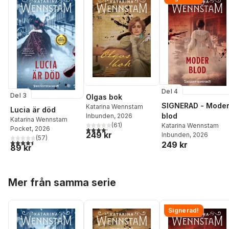
Del 4
Del 3
Olgas bok
SIGNERAD - Mode
Katarina Wennstam
Lucia är död
blod
Inbunden
, 2026
Katarina Wennstam
(
61
)
Katarina Wennstam
Pocket
, 2026
4,2
utav 5 stjärnor. Totalt antal röster:
249 kr
Inbunden
, 2026
(
57
)
4,5
utav 5 stjärnor. Totalt antal röster:
249 kr
89 kr
Hoppa över listan
Mer från samma serie
Signerad!