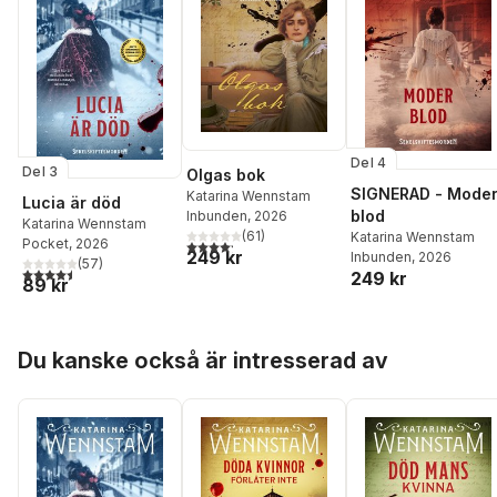
Del 4
Del 3
Olgas bok
SIGNERAD - Mode
Katarina Wennstam
Lucia är död
blod
Inbunden
, 2026
Katarina Wennstam
(
61
)
Katarina Wennstam
Pocket
, 2026
4,2
utav 5 stjärnor. Totalt antal röster:
249 kr
Inbunden
, 2026
(
57
)
4,5
utav 5 stjärnor. Totalt antal röster:
249 kr
89 kr
Hoppa över listan
Du kanske också är intresserad av