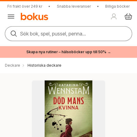
Fri frakt över 249 kr
•
Snabba leveranser
•
Billiga böcker
Sök bok, spel, pussel, penna...
Skapa nya rutiner – hälsoböcker upp till 50% →
Deckare
Historiska deckare