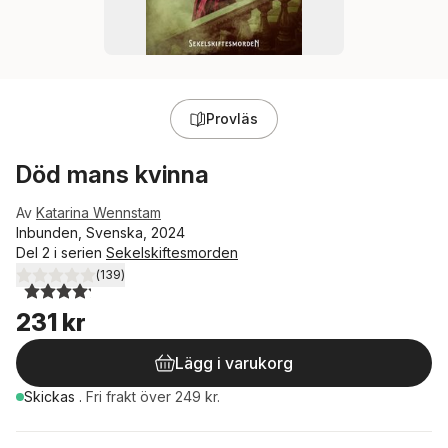
Provläs
Död mans kvinna
Av
Katarina Wennstam
Inbunden, Svenska, 2024
Del 2 i serien
Sekelskiftesmorden
(
139
)
4,2
utav 5 stjärnor. Totalt antal röster:
231 kr
Lägg i varukorg
Skickas
.
Fri frakt över 249 kr.