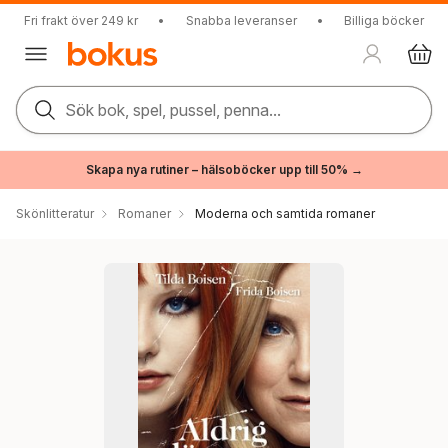
Fri frakt över 249 kr
•
Snabba leveranser
•
Billiga böcker
Sök bok, spel, pussel, penna...
Skapa nya rutiner – hälsoböcker upp till 50% →
Skönlitteratur
Romaner
Moderna och samtida romaner