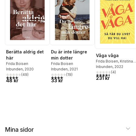
Berätta aldrig det
Du är inte längre
Våga våga
här
min dotter
Frida Boisen
,
Kristina
Frida Boisen
Frida Boisen
Hagström Ilievska
Inbunden
, 2022
Inbunden
, 2020
Inbunden
, 2021
(
4
)
4,5
utav 5 stjärnor. Tota
(
49
)
(
19
)
4,1
utav 5 stjärnor. Totalt antal röster:
4,1
utav 5 stjärnor. Totalt antal röster:
231 kr
48 kr
33 kr
Mina sidor