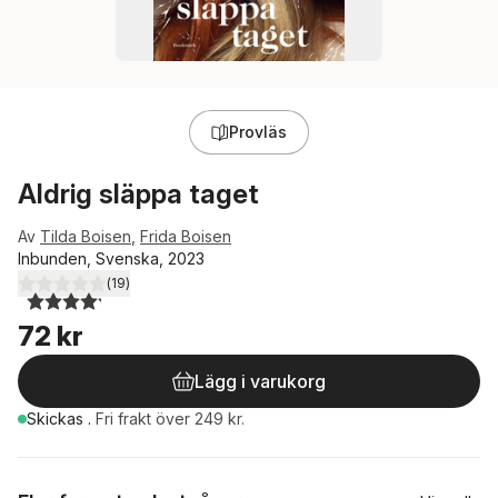
Provläs
Aldrig släppa taget
Av
Tilda Boisen
,
Frida Boisen
Inbunden, Svenska, 2023
(
19
)
4,2
utav 5 stjärnor. Totalt antal röster:
72 kr
Lägg i varukorg
Skickas
.
Fri frakt över 249 kr.