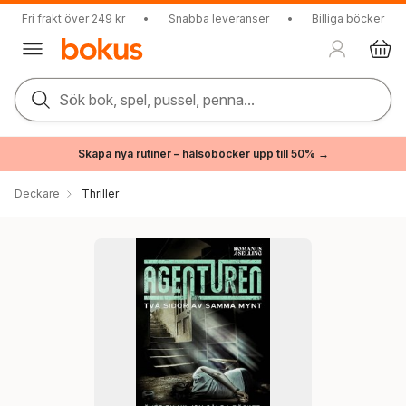
Fri frakt över 249 kr
•
Snabba leveranser
•
Billiga böcker
Sök bok, spel, pussel, penna...
Skapa nya rutiner – hälsoböcker upp till 50% →
Deckare
Thriller