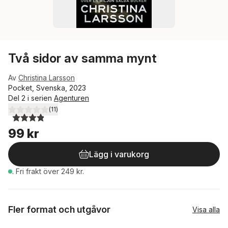
Två sidor av samma mynt
Av
Christina Larsson
Pocket, Svenska, 2023
Del 2 i serien
Agenturen
(
11
)
3,9
utav 5 stjärnor. Totalt antal röster:
99 kr
Lägg i varukorg
.
Fri frakt över 249 kr.
Fler format och utgåvor
Visa alla