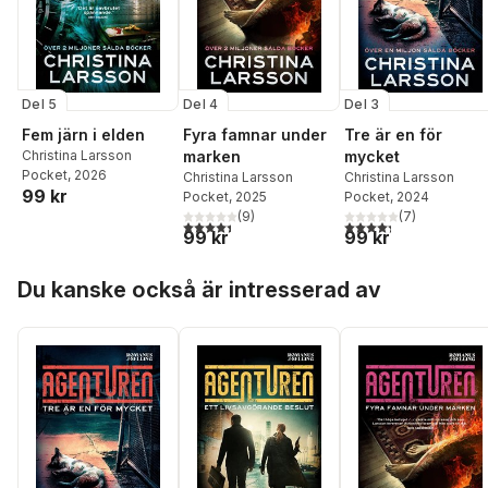
Del 5
Del 3
Del 4
Fem järn i elden
Tre är en för
Fyra famnar under
Christina Larsson
mycket
marken
Pocket
, 2026
Christina Larsson
Christina Larsson
99 kr
Pocket
, 2024
Pocket
, 2025
(
7
)
(
9
)
4,3
utav 5 stjärnor. Tota
4,4
utav 5 stjärnor. Totalt antal röster:
99 kr
99 kr
Hoppa över listan
Du kanske också är intresserad av