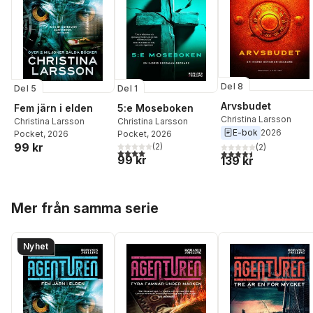
Del 8
Del 5
Del 1
Arvsbudet
Fem järn i elden
5:e Moseboken
Christina Larsson
Christina Larsson
Christina Larsson
E-bok
2026
Pocket
, 2026
Pocket
, 2026
99 kr
(
2
)
(
2
)
4,0
utav 5 stjärnor. Totalt antal röster:
4,5
utav 5 stjärnor. Tota
99 kr
139 kr
Hoppa över listan
Mer från samma serie
Nyhet