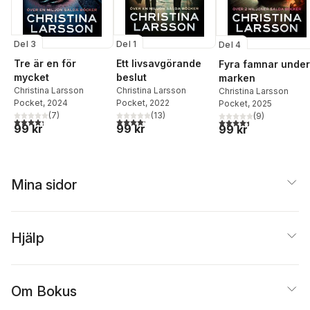
Del 3
Del 1
Del 4
Tre är en för
Ett livsavgörande
Fyra famnar under
mycket
beslut
marken
Christina Larsson
Christina Larsson
Christina Larsson
Pocket
, 2024
Pocket
, 2022
Pocket
, 2025
(
7
)
(
13
)
(
9
)
4,3
utav 5 stjärnor. Totalt antal röster:
4,2
utav 5 stjärnor. Totalt antal röster:
4,4
utav 5 stjärnor. Tota
99 kr
99 kr
99 kr
Mina sidor
Hjälp
Om Bokus