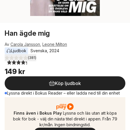
Han ägde mig
Av
Carola Jansson
,
Leone Milton
Ljudbok
Svenska
, 
2024
(
381
)
4,3
utav 5 stjärnor. Totalt antal röster:
149 kr
Köp ljudbok
Lyssna direkt i Bokus Reader – eller ladda ned till din enhet
Finns även i Bokus Play
Lyssna och läs utan att köpa
bok för bok - välj din nästa titel direkt i appen. Från 79
kr/mån. Ingen bindningstid.