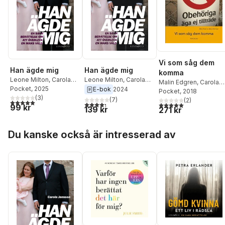
Vi som såg dem
Han ägde mig
Han ägde mig
komma
Leone Milton
,
Carola
Leone Milton
,
Carola
Malin Edgren
,
Carola
Jansson
Pocket
, 2025
Jansson
E-bok
2024
Jansson
Pocket
, 2018
,
Joakim Rolf
,
(
3
)
(
7
)
Lina Österman
(
2
)
,
Maria
5,0
utav 5 stjärnor. Totalt antal röster:
4,3
utav 5 stjärnor. Totalt antal röster:
5,0
utav 5 stjärnor. Tota
99 kr
139 kr
271 kr
Fryke
,
Tommy Bodén
Hoppa över listan
Du kanske också är intresserad av