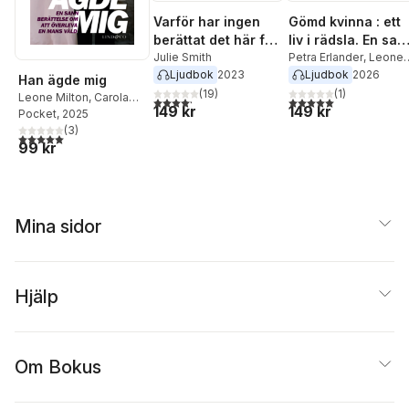
Varför har ingen
Gömd kvinna : ett
berättat det här för
liv i rädsla. En san
mig?
Julie Smith
berättelse
Petra Erlander
,
Leone
Milton
Ljudbok
2023
Ljudbok
2026
Han ägde mig
(
19
)
(
1
)
Leone Milton
,
Carola
4,2
utav 5 stjärnor. Totalt antal röster:
5,0
utav 5 stjärnor. Tota
149 kr
149 kr
Jansson
Pocket
, 2025
(
3
)
5,0
utav 5 stjärnor. Totalt antal röster:
99 kr
Mina sidor
Hjälp
Om Bokus