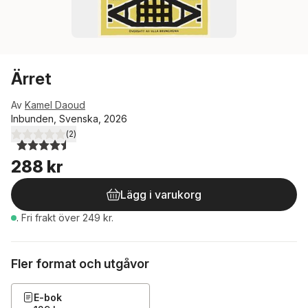
Ärret
Av
Kamel Daoud
Inbunden, Svenska, 2026
(
2
)
4,5
utav 5 stjärnor. Totalt antal röster:
288 kr
Lägg i varukorg
.
Fri frakt över 249 kr.
Fler format och utgåvor
E-bok