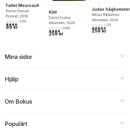
Fallet Meursault
Judas hågkomster
Kamel Daoud
Kött
Niklas Rådström
Pocket
, 2018
David Szalay
Inbunden
, 2026
(
10
)
Inbunden
, 2026
4,2
utav 5 stjärnor. Totalt antal röster:
(
7
)
89 kr
4,7
utav 5 stjärnor. Tota
(
49
)
259 kr
4,0
utav 5 stjärnor. Totalt antal röster:
259 kr
Mina sidor
Hjälp
Om Bokus
Populärt