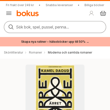
Fri frakt över 249 kr
•
Snabba leveranser
•
Billiga böcker
Sök bok, spel, pussel, penna...
Skapa nya rutiner – hälsoböcker upp till 50% →
Skönlitteratur
Romaner
Moderna och samtida romaner