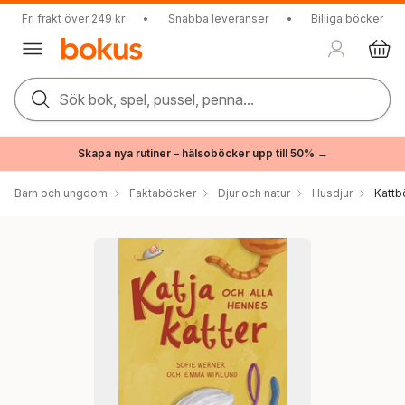
Fri frakt över 249 kr
•
Snabba leveranser
•
Billiga böcker
Sök bok, spel, pussel, penna...
Skapa nya rutiner – hälsoböcker upp till 50% →
Barn och ungdom
Faktaböcker
Djur och natur
Husdjur
Kattb