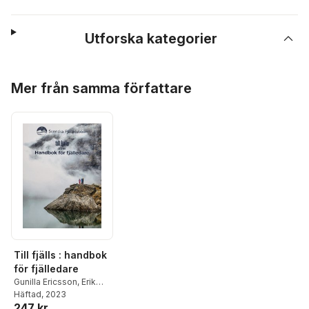
Utforska kategorier
Hoppa över listan
Mer från samma författare
Till fjälls : handbok
för fjälledare
Gunilla Ericsson
,
Erik
Casselbrant
Häftad
, 2023
,
Jan
247 kr
Lundhag
,
Stefan