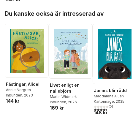
Rönnqvist
,
Lars
Hoppa över listan
Svanerud
,
Sofie Werner
Du kanske också är intresserad av
Fästingar, Alice!
Livet enligt en
Annie Norgren
James blir rädd
nallebjörn
Inbunden
, 2023
Magdalena Aluan
Martin Widmark
144 kr
Kartonnage
, 2025
Inbunden
, 2026
(
2
)
169 kr
4,5
utav 5 stjärnor. Tota
148 kr