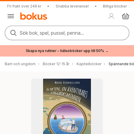
Fri frakt över 249 kr
•
Snabba leveranser
•
Billiga böcker
Sök bok, spel, pussel, penna...
Skapa nya rutiner – hälsoböcker upp till 50% →
Barn och ungdom
Böcker 12-15 år
Kapitelböcker
Spännande bö