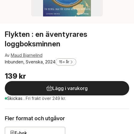
Flykten : en äventyrares
loggboksminnen
Av
Maud Bjarnelind
Inbunden, Svenska, 2024
15+ år
139 kr
Lägg i varukorg
Skickas
.
Fri frakt över 249 kr.
Fler format och utgåvor
E-bok