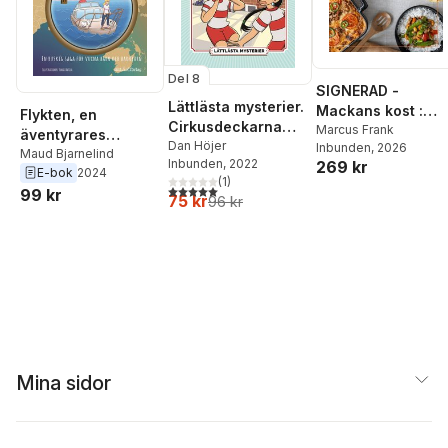
Del 8
SIGNERAD -
Lättlästa mysterier.
Mackans kost :
Flykten, en
Cirkusdeckarna
Middagar och
Marcus Frank
äventyrares
och
Dan Höjer
Inbunden
, 2026
matlådor
loggboksminnen
Maud Bjarnelind
Inbunden
, 2022
269 kr
klassrumsmysteriet
E-bok
2024
(
1
)
5,0
utav 5 stjärnor. Totalt antal röster:
99 kr
75 kr
96 kr
Mina sidor