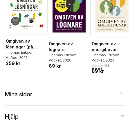
Omgiven av
Omgiven av
Omgiven av
lösningar (på
lögnare
energitjuvar
problem jag inte
Thomas Erikson
Thomas Erikson
Thomas Erikson
Häftad
, 2025
visste att jag hade)
Pocket
, 2026
Pocket
, 2023
259 kr
89 kr
(
2
)
3,5
utav 5 stjärnor. Tota
89 kr
Mina sidor
Hjälp