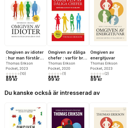
Omgiven av idioter
Omgiven av dåliga
Omgiven av
: hur man förstår
chefer : varför bra
energitjuvar
dem som inte går
Thomas Erikson
ledarskap är så
Thomas Erikson
Thomas Erikson
Pocket
, 2023
Pocket
, 2020
Pocket
, 2023
att förstå
sällsynt
(
10
)
(
1
)
(
2
)
4,0
utav 5 stjärnor. Totalt antal röster:
4,0
utav 5 stjärnor. Totalt antal röster:
3,5
utav 5 stjärnor. Tota
89 kr
99 kr
89 kr
Hoppa över listan
Du kanske också är intresserad av