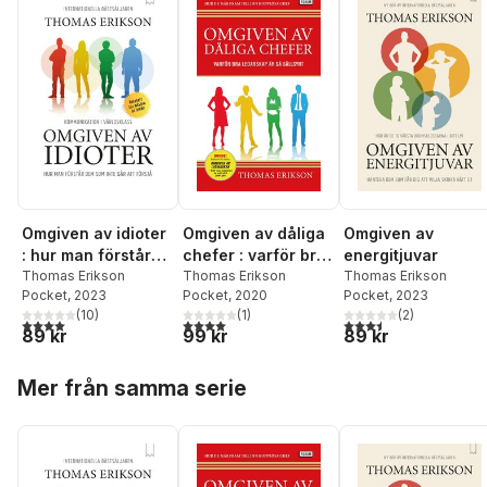
Omgiven av idioter
Omgiven av dåliga
Omgiven av
: hur man förstår
chefer : varför bra
energitjuvar
dem som inte går
Thomas Erikson
ledarskap är så
Thomas Erikson
Thomas Erikson
Pocket
, 2023
Pocket
, 2020
Pocket
, 2023
att förstå
sällsynt
(
10
)
(
1
)
(
2
)
4,0
utav 5 stjärnor. Totalt antal röster:
4,0
utav 5 stjärnor. Totalt antal röster:
3,5
utav 5 stjärnor. Tota
89 kr
99 kr
89 kr
Hoppa över listan
Mer från samma serie