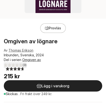
Provläs
Omgiven av lögnare
Av
Thomas Erikson
Inbunden, Svenska, 2024
Del i serien
Omgiven av
(
3
)
4,7
utav 5 stjärnor. Totalt antal röster:
215 kr
Lägg i varukorg
Skickas
.
Fri frakt över 249 kr.