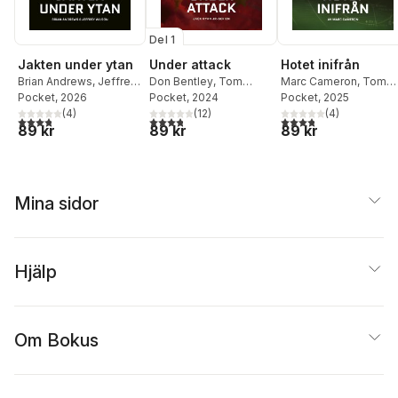
Del 1
Jakten under ytan
Under attack
Hotet inifrån
Brian Andrews
,
Jeffrey
Don Bentley
,
Tom
Marc Cameron
,
Tom
Wilson
Pocket
,
, 2026
Tom Clancy
Clancy
Pocket
, 2024
Clancy
Pocket
, 2025
(
4
)
(
12
)
(
4
)
3,8
utav 5 stjärnor. Totalt antal röster:
3,8
utav 5 stjärnor. Totalt antal röster:
3,8
utav 5 stjärnor. Tota
89 kr
89 kr
89 kr
Mina sidor
Hjälp
Om Bokus