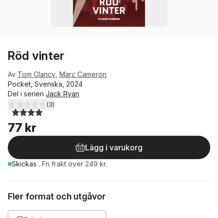
Röd vinter
Av
Tom Clancy
,
Marc Cameron
Pocket, Svenska, 2024
Del i serien
Jack Ryan
(
3
)
4,0
utav 5 stjärnor. Totalt antal röster:
77 kr
Lägg i varukorg
Skickas
.
Fri frakt över 249 kr.
Fler format och utgåvor