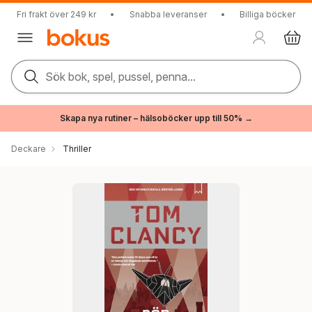
Fri frakt över 249 kr
•
Snabba leveranser
•
Billiga böcker
Sök bok, spel, pussel, penna...
Skapa nya rutiner – hälsoböcker upp till 50% →
Deckare
Thriller