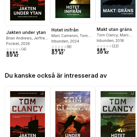
Makt utan gräns
Hotet inifrån
Jakten under ytan
Tom Clancy
,
Marc
Marc Cameron
,
Tom
Brian Andrews
,
Jeffrey
Cameron
Inbunden
, 2018
Clancy
Inbunden
, 2024
Wilson
Pocket
,
, 2026
Tom Clancy
(
22
)
(
8
)
3,2
utav 5 stjärnor. Tota
4,4
utav 5 stjärnor. Totalt antal röster:
(
4
)
39 kr
3,8
utav 5 stjärnor. Totalt antal röster:
87 kr
89 kr
Hoppa över listan
Du kanske också är intresserad av