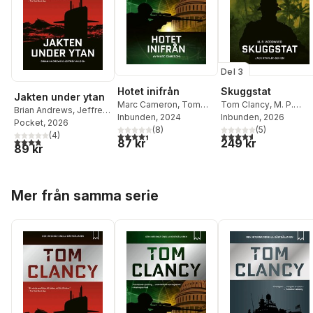
Del 3
Hotet inifrån
Skuggstat
Jakten under ytan
Marc Cameron
,
Tom
Tom Clancy
,
M. P.
Brian Andrews
,
Jeffrey
Clancy
Inbunden
, 2024
Woodward
Inbunden
, 2026
Wilson
Pocket
,
, 2026
Tom Clancy
(
8
)
(
5
)
4,4
utav 5 stjärnor. Totalt antal röster:
4,6
utav 5 stjärnor. Tota
(
4
)
3,8
utav 5 stjärnor. Totalt antal röster:
87 kr
249 kr
89 kr
Hoppa över listan
Mer från samma serie