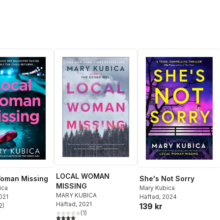
LOCAL WOMAN
Woman Missing
She's Not Sorry
MISSING
ica
Mary Kubica
MARY KUBICA
2021
Häftad
, 2024
Häftad
, 2021
139 kr
2
)
stjärnor. Totalt antal röster:
(
1
)
4,0
utav 5 stjärnor. Totalt antal röster: