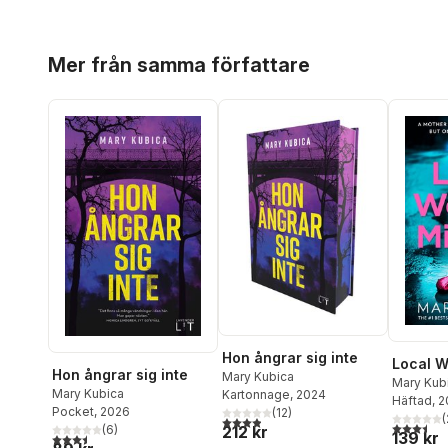
Hoppa över listan
Mer från samma författare
Hon ångrar sig inte
Local 
Hon ångrar sig inte
Mary Kubica
Mary Kub
Mary Kubica
Kartonnage
, 2024
Häftad
, 
Pocket
, 2026
(
12
)
(
3,9
utav 5 stjärnor. Totalt antal röster:
3,5
utav 5 
(
6
)
212 kr
139 kr
3,5
utav 5 stjärnor. Totalt antal röster: