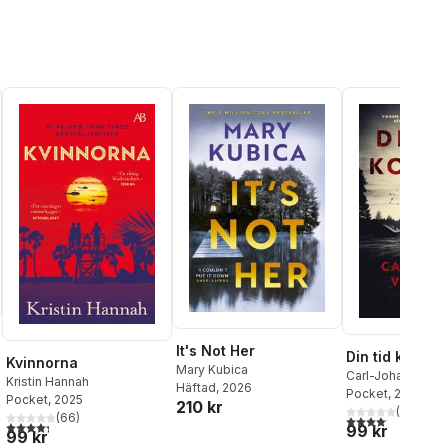
It's Not Her
Din tid komme
Kvinnorna
Mary Kubica
Carl-Johan Vallg
Kristin Hannah
Häftad
, 2026
Pocket
, 2025
Pocket
, 2025
al röster:
210 kr
(
31
)
(
66
)
4,1
utav 5 stjärnor.
4,3
utav 5 stjärnor. Totalt antal röster:
99 kr
99 kr