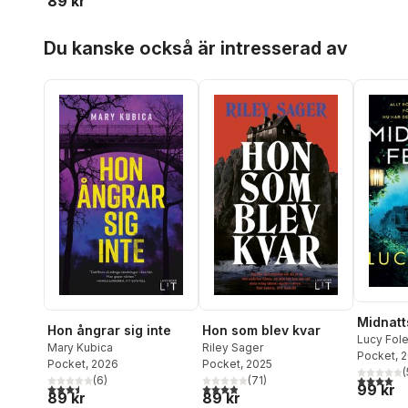
89 kr
Hoppa över listan
Du kanske också är intresserad av
Midnatt
Hon ångrar sig inte
Hon som blev kvar
Lucy Fol
Mary Kubica
Riley Sager
Pocket
, 
Pocket
, 2026
Pocket
, 2025
(
4,0
utav 5 
(
6
)
(
71
)
3,5
utav 5 stjärnor. Totalt antal röster:
3,9
utav 5 stjärnor. Totalt antal röster:
99 kr
89 kr
89 kr