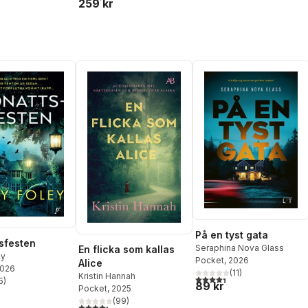
259 kr
På en tyst gata
sfesten
Seraphina Nova Glass
En flicka som kallas
ey
Pocket
, 2026
Alice
2026
(
11
)
Kristin Hannah
4,4
utav 5 stjärnor. Totalt ant
5
)
89 kr
stjärnor. Totalt antal röster:
Pocket
, 2025
(
99
)
4,3
utav 5 stjärnor. Totalt antal röster: