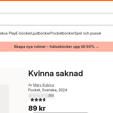
okus Play
E-böcker
Ljudböcker
Pocketböcker
Spel och pussel
Skapa nya rutiner – hälsoböcker upp till 50% →
Kvinna saknad
Av
Mary Kubica
Pocket, Svenska, 2024
(
55
)
3,7
utav 5 stjärnor. Totalt antal röster:
89 kr