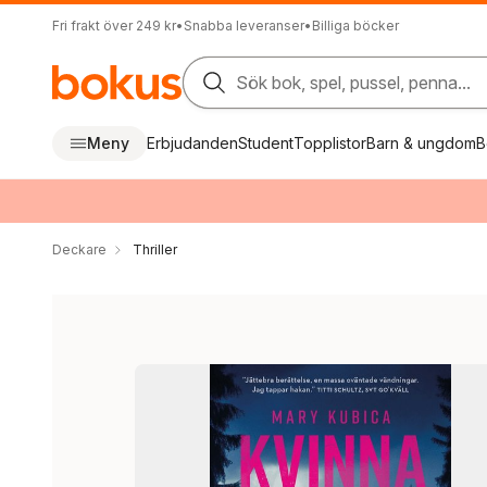
Fri frakt över 249 kr
•
Snabba leveranser
•
Billiga böcker
Sök bok, spel, pussel, penna...
Meny
Erbjudanden
Student
Topplistor
Barn & ungdom
B
Deckare
Thriller