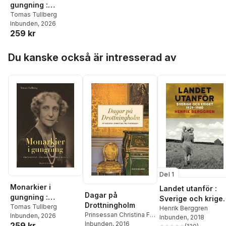
gungning :
prinsessan
Tomas Tullberg
Inbunden
, 2026
Ingeborgs värld Del
259 kr
2
Hoppa över listan
Du kanske också är intresserad av
Del 1
Monarkier i
Landet utanför :
Dagar på
gungning :
Sverige och kriget
Drottningholm
prinsessan
Tomas Tullberg
1939-1940
Henrik Berggren
Prinsessan Christina Fru
Inbunden
, 2026
Ingeborgs värld Del
Inbunden
, 2018
Magnuson
Inbunden
, 2016
259 kr