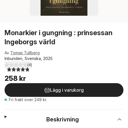
Monarkier i gungning : prinsessan
Ingeborgs värld
Av
Tomas Tullberg
Inbunden, Svenska, 2025
(
4
)
4,8
utav 5 stjärnor. Totalt antal röster:
258 kr
Lägg i varukorg
.
Fri frakt över 249 kr.
Beskrivning