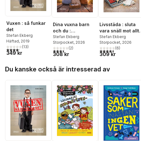
Vuxen : så funkar
Dina vuxna barn
Livsstäda : sluta
det
och du :
vara snäll mot allt
Stefan Ekberg
hemligheten bakom
Stefan Ekberg
som stressar dig
Stefan Ekberg
Häftad
, 2019
Storpocket
, 2026
Storpocket
, 2026
nära och hållbara
(
13
)
(
2
)
(
6
)
4,2
utav 5 stjärnor. Totalt antal röster:
relationer när
3,5
utav 5 stjärnor. Totalt antal röster:
4,5
utav 5 stjärnor. Tota
349 kr
308 kr
309 kr
barnen är vuxna
Hoppa över listan
Du kanske också är intresserad av