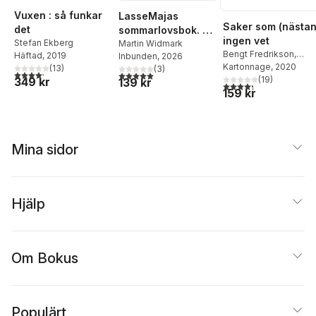
Vuxen : så funkar
LasseMajas
Saker som (nästan
det
sommarlovsbok. En
ingen vet
Stefan Ekberg
oväntad tjuv
Martin Widmark
Bengt Fredrikson
,
Häftad
, 2019
Inbunden
, 2026
Andreas Palmaer
Kartonnage
, 2020
(
13
)
(
3
)
4,2
utav 5 stjärnor. Totalt antal röster:
5,0
utav 5 stjärnor. Totalt antal röster:
(
19
)
349 kr
139 kr
4,3
utav 5 stjärnor. Tota
159 kr
Mina sidor
Hjälp
Om Bokus
Populärt