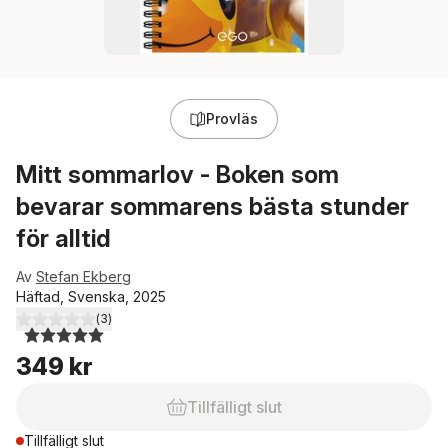
Provläs
Mitt sommarlov - Boken som
bevarar sommarens bästa stunder
för alltid
Av
Stefan Ekberg
Häftad, Svenska, 2025
(
3
)
5,0
utav 5 stjärnor. Totalt antal röster:
349 kr
Tillfälligt slut
Tillfälligt slut