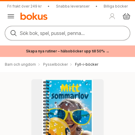
Fri frakt över 249 kr
•
Snabba leveranser
•
Billiga böcker
Sök bok, spel, pussel, penna...
Skapa nya rutiner – hälsoböcker upp till 50% →
Barn och ungdom
Pysselböcker
Fyll-i-böcker