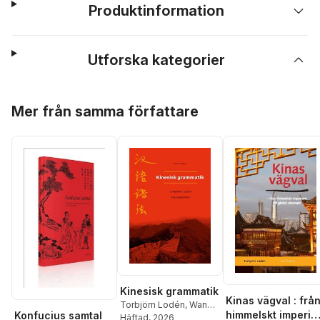
Produktinformation
Utforska kategorier
Hoppa över listan
Mer från samma författare
Kinesisk grammatik
Kinas vägval : frå
Torbjörn Lodén
,
Wan
himmelskt imperi
Konfucius samtal
Xinzheng
Häftad
, 2026