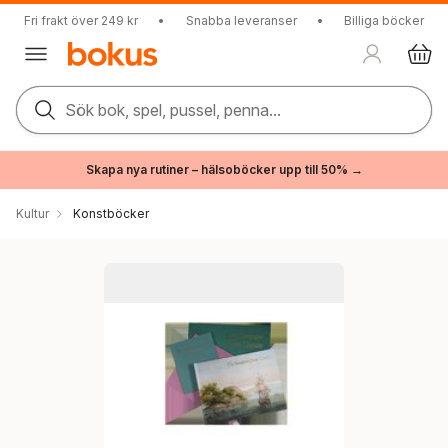
Fri frakt över 249 kr
•
Snabba leveranser
•
Billiga böcker
Sök bok, spel, pussel, penna...
Skapa nya rutiner – hälsoböcker upp till 50% →
Kultur
Konstböcker