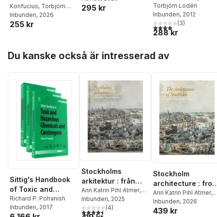
till global stormakt
Torbjörn Lodén
Konfucius
,
Torbjörn
295 kr
Inbunden
, 2012
Lodén
Inbunden
, 2026
255 kr
(
3
)
4,0
utav 5 stjärnor. Tota
288 kr
Hoppa över listan
Du kanske också är intresserad av
Stockholms
Stockholm
Sittig's Handbook
arkitektur : från
architecture : fro
of Toxic and
barock till
Ann Katrin Pihl Atmer
,
Baroque to Post-
Ann Katrin Pihl Atmer
,
Hazardous
Richard P. Pohanish
Cathrine Mellander
Inbunden
, 2025
postmodernism
Cathrine Mellander
Inbunden
, 2026
modernism
Inbunden
, 2017
Backman
(
,
4
Kerstin
)
Chemicals and
439 kr
Backman
,
Mats
4,5
utav 5 stjärnor. Totalt antal röster:
6 166 kr
Barup
,
Mats Edström
,