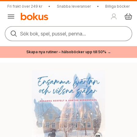
Fri frakt över 249 kr
•
Snabba leveranser
•
Billiga böcker
Sök bok, spel, pussel, penna...
Skapa nya rutiner – hälsoböcker upp till 50% →