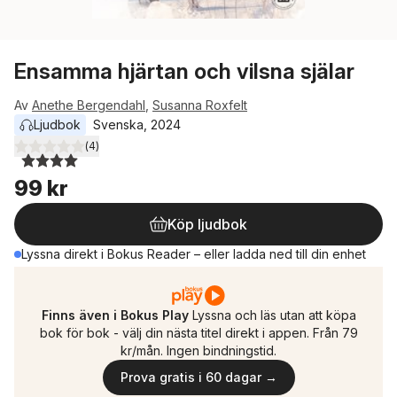
Ensamma hjärtan och vilsna själar
Av
Anethe Bergendahl
,
Susanna Roxfelt
Ljudbok
Svenska
, 
2024
(
4
)
4,0
utav 5 stjärnor. Totalt antal röster:
99 kr
Köp ljudbok
Lyssna direkt i Bokus Reader – eller ladda ned till din enhet
Finns även i Bokus Play
Lyssna och läs utan att köpa
bok för bok - välj din nästa titel direkt i appen. Från 79
kr/mån. Ingen bindningstid.
Prova gratis i 60 dagar →