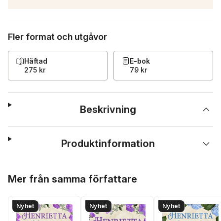
Fler format och utgåvor
Häftad
E-bok
275 kr
79 kr
Beskrivning
Produktinformation
Hoppa över listan
Mer från samma författare
Nyhet
Nyhet
Nyhet