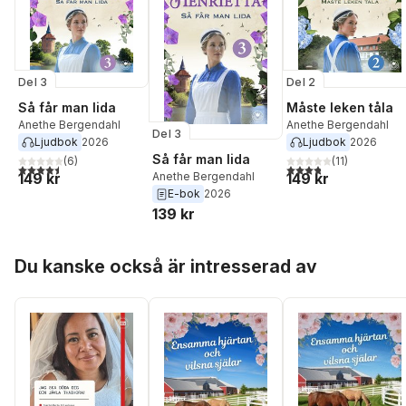
Del 3
Del 2
Så får man lida
Måste leken tåla
Anethe Bergendahl
Anethe Bergendahl
Del 3
Ljudbok
2026
Ljudbok
2026
Så får man lida
(
6
)
(
11
)
4,5
utav 5 stjärnor. Totalt antal röster:
3,8
utav 5 stjärnor. Tota
149 kr
Anethe Bergendahl
149 kr
E-bok
2026
139 kr
Hoppa över listan
Du kanske också är intresserad av