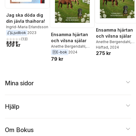
Jag ska döda dig
din jävla thaihora!
Ingrid-Maria Erlandsson
Ensamma hjärtan
Ljudbok
2023
Ensamma hjärtan
och vilsna själar
(
13
)
och vilsna själar
4,2
utav 5 stjärnor. Totalt antal röster:
Anethe Bergendahl
,
109 kr
Anethe Bergendahl
,
Susanna Roxfelt
Häftad
, 2024
Susanna Roxfelt
E-bok
2024
275 kr
79 kr
Mina sidor
Hjälp
Om Bokus