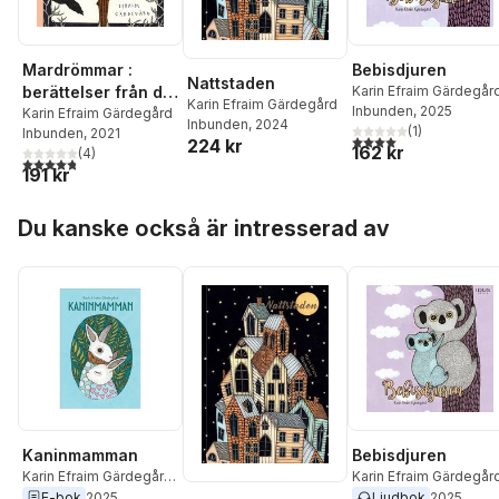
Mardrömmar :
Bebisdjuren
Nattstaden
berättelser från det
Karin Efraim Gärdegår
Karin Efraim Gärdegård
Inbunden
, 2025
undermedvetna
Karin Efraim Gärdegård
Inbunden
, 2024
(
1
)
Inbunden
, 2021
4,0
utav 5 stjärnor. Tota
224 kr
162 kr
(
4
)
4,8
utav 5 stjärnor. Totalt antal röster:
191 kr
Hoppa över listan
Du kanske också är intresserad av
Kaninmamman
Bebisdjuren
Karin Efraim Gärdegård
,
Karin Efraim Gärdegår
Malin Roca Ahlgren
E-bok
2025
Ljudbok
2025