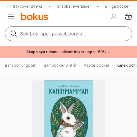
Fri frakt över 249 kr
•
Snabba leveranser
•
Billiga böcker
Sök bok, spel, pussel, penna...
Skapa nya rutiner – hälsoböcker upp till 50% →
Barn och ungdom
Barnböcker 6-9 år
Kapitelböcker
Kärlek och 