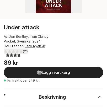
Under attack
Av
Don Bentley
,
Tom Clancy
Pocket, Svenska, 2024
Del 1 i serien
Jack Ryan Jr
(
12
)
3,8
utav 5 stjärnor. Totalt antal röster:
89 kr
Lägg i varukorg
.
Fri frakt över 249 kr.
Beskrivning