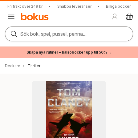
Fri frakt över 249 kr
•
Snabba leveranser
•
Billiga böcker
Sök bok, spel, pussel, penna...
Skapa nya rutiner – hälsoböcker upp till 50% →
Deckare
Thriller