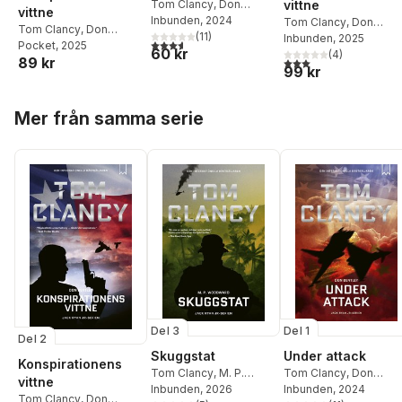
Tom Clancy
,
Don
vittne
vittne
Bentley
Inbunden
, 2024
Tom Clancy
,
Don
Tom Clancy
,
Don
(
11
)
Bentley
Inbunden
, 2025
3,6
utav 5 stjärnor. Totalt antal röster:
Bentley
Pocket
, 2025
60 kr
(
4
)
3,0
utav 5 stjärnor. Tota
89 kr
99 kr
Hoppa över listan
Mer från samma serie
Del 3
Del 1
Del 2
Skuggstat
Under attack
Konspirationens
Tom Clancy
,
M. P.
Tom Clancy
,
Don
vittne
Woodward
Inbunden
, 2026
Bentley
Inbunden
, 2024
Tom Clancy
,
Don