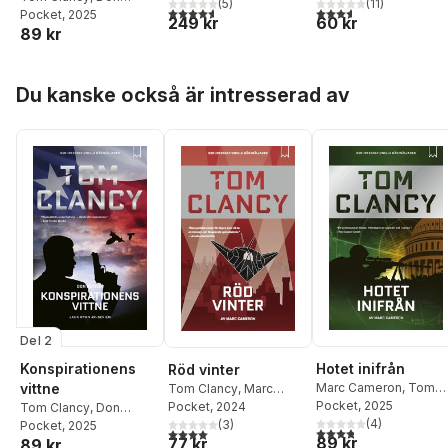
(
5
)
(
11
)
4,6
utav 5 stjärnor. Totalt antal röster:
3,6
utav 5 stjärnor. Tota
Bentley
Pocket
, 2025
249 kr
60 kr
89 kr
Hoppa över listan
Du kanske också är intresserad av
Del 2
Konspirationens
Hotet inifrån
Röd vinter
vittne
Marc Cameron
,
Tom
Tom Clancy
,
Marc
Clancy
Pocket
, 2025
Cameron
Pocket
, 2024
Tom Clancy
,
Don
(
4
)
(
3
)
Bentley
Pocket
, 2025
3,8
utav 5 stjärnor. Tota
4,0
utav 5 stjärnor. Totalt antal röster:
89 kr
77 kr
89 kr