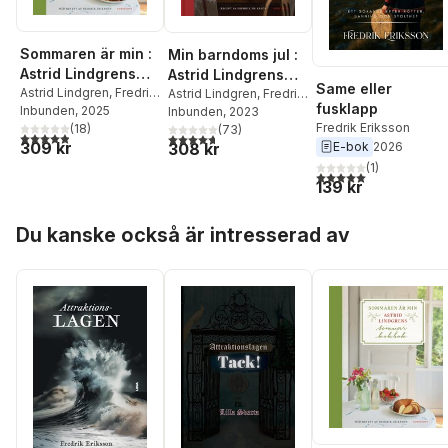
Sommaren är min :
Min barndoms jul :
Astrid Lindgrens
Astrid Lindgrens
Same eller
sommarkokbok
Astrid Lindgren
,
Fredrik
julkokbok
Astrid Lindgren
,
Fredrik
fusklapp
Eriksson
Inbunden
, 2025
Eriksson
Inbunden
, 2023
Fredrik Eriksson
(
18
)
(
73
)
4,9
utav 5 stjärnor. Totalt antal röster:
4,7
utav 5 stjärnor. Totalt antal röster:
309 kr
E-bok
2026
308 kr
(
1
)
5,0
utav 5 stjärnor. Tota
139 kr
Hoppa över listan
Du kanske också är intresserad av