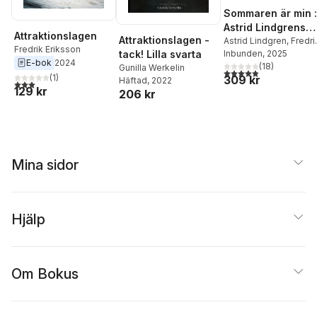
Sommaren är min :
Astrid Lindgrens
Attraktionslagen
Attraktionslagen -
sommarkokbok
Astrid Lindgren
,
Fredri
Fredrik Eriksson
tack! Lilla svarta
Eriksson
Inbunden
, 2025
E-bok
2024
(
18
)
Gunilla Werkelin
4,9
utav 5 stjärnor. Tota
(
1
)
309 kr
Häftad
, 2022
3,0
utav 5 stjärnor. Totalt antal röster:
129 kr
206 kr
Mina sidor
Hjälp
Om Bokus