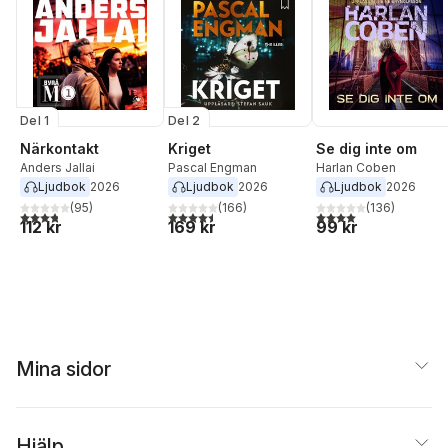
Del 1
Del 2
Närkontakt
Kriget
Se dig inte om
Anders Jallai
Pascal Engman
Harlan Coben
Ljudbok
2026
Ljudbok
2026
Ljudbok
2026
(
95
)
(
166
)
(
136
)
3,8
utav 5 stjärnor. Totalt antal röster:
4,5
utav 5 stjärnor. Totalt antal röster:
4,0
utav 5 stjärnor. Tota
112 kr
169 kr
99 kr
Mina sidor
Hjälp