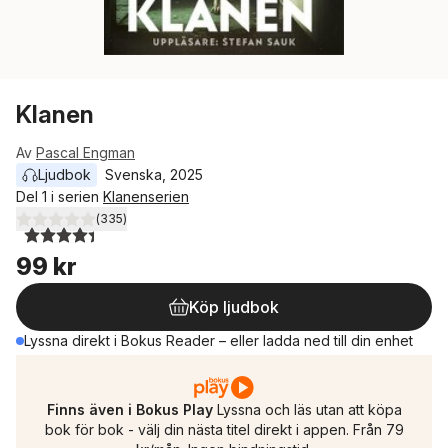
Klanen
Av
Pascal Engman
Ljudbok
Svenska
, 
2025
Del 1 i serien
Klanenserien
(
335
)
4,4
utav 5 stjärnor. Totalt antal röster:
99 kr
Köp ljudbok
Lyssna direkt i Bokus Reader – eller ladda ned till din enhet
Finns även i Bokus Play
Lyssna och läs utan att köpa
bok för bok - välj din nästa titel direkt i appen. Från 79