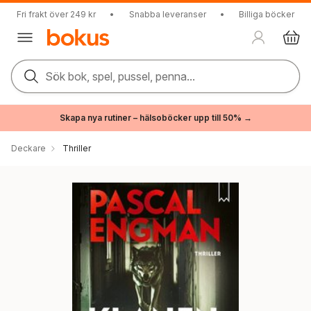
Fri frakt över 249 kr
•
Snabba leveranser
•
Billiga böcker
Sök bok, spel, pussel, penna...
Skapa nya rutiner – hälsoböcker upp till 50% →
Deckare
Thriller