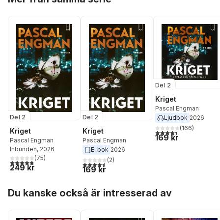
Del 2
Kriget
Pascal Engman
Del 2
Del 2
Ljudbok
2026
(
166
)
Kriget
Kriget
4,5
utav 5 stjärnor. Tota
169 kr
Pascal Engman
Pascal Engman
Inbunden
, 2026
E-bok
2026
(
75
)
(
2
)
4,8
utav 5 stjärnor. Totalt antal röster:
4,5
utav 5 stjärnor. Totalt antal röster:
249 kr
169 kr
Hoppa över listan
Du kanske också är intresserad av