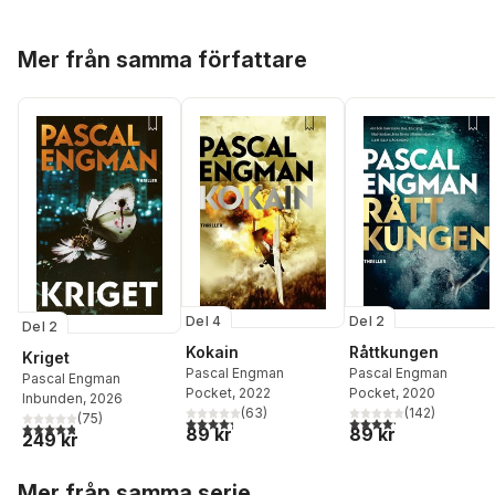
Hoppa över listan
Mer från samma författare
Del 4
Del 2
Del 2
Kokain
Råttkungen
Kriget
Pascal Engman
Pascal Engman
Pascal Engman
Pocket
, 2022
Pocket
, 2020
Inbunden
, 2026
(
63
)
(
142
)
(
75
)
4,3
utav 5 stjärnor. Totalt antal röster:
4,2
utav 5 stjärnor. Tota
4,8
utav 5 stjärnor. Totalt antal röster:
89 kr
89 kr
249 kr
Hoppa över listan
Mer från samma serie