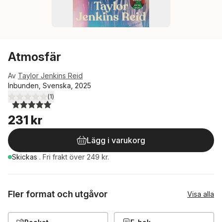
Atmosfär
Av
Taylor Jenkins Reid
Inbunden, Svenska, 2025
(
1
)
5,0
utav 5 stjärnor. Totalt antal röster:
231 kr
Lägg i varukorg
Skickas
.
Fri frakt över 249 kr.
Fler format och utgåvor
Visa alla