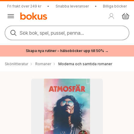
Fri frakt över 249 kr
•
Snabba leveranser
•
Billiga böcker
Sök bok, spel, pussel, penna...
Skapa nya rutiner – hälsoböcker upp till 50% →
Skönlitteratur
Romaner
Moderna och samtida romaner