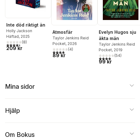
Inte död riktigt än
Holly Jackson
Atmosfär
Evelyn Hugos sju
Häftad
, 2025
Taylor Jenkins Reid
äkta män
(
8
)
Pocket
, 2026
Taylor Jenkins Reid
4,4
utav 5 stjärnor. Totalt antal röster:
209 kr
(
4
)
Pocket
, 2019
3,8
utav 5 stjärnor. Totalt antal röster:
89 kr
(
54
)
3,9
utav 5 stjärnor. Tota
99 kr
Mina sidor
Hjälp
Om Bokus