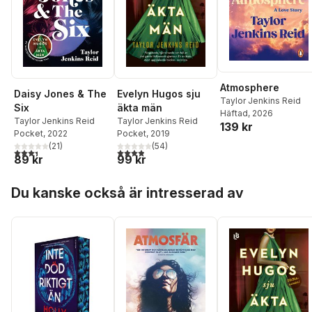
Atmosphere
Daisy Jones & The
Evelyn Hugos sju
Taylor Jenkins Reid
Six
äkta män
Häftad
, 2026
Taylor Jenkins Reid
Taylor Jenkins Reid
139 kr
Pocket
, 2022
Pocket
, 2019
(
21
)
(
54
)
3,4
utav 5 stjärnor. Totalt antal röster:
3,9
utav 5 stjärnor. Totalt antal röster:
89 kr
99 kr
Hoppa över listan
Du kanske också är intresserad av