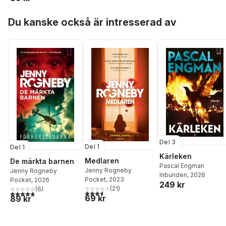
Hoppa över listan
Du kanske också är intresserad av
Del 3
Del 1
Del 1
Kärleken
Medlaren
De märkta barnen
Pascal Engman
Jenny Rogneby
Jenny Rogneby
Inbunden
, 2026
Pocket
, 2023
Pocket
, 2026
249 kr
(
21
)
(
6
)
3,6
utav 5 stjärnor. Totalt antal röster:
4,8
utav 5 stjärnor. Totalt antal röster:
69 kr
89 kr