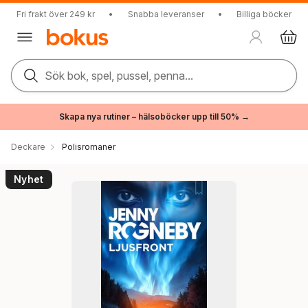
Fri frakt över 249 kr
•
Snabba leveranser
•
Billiga böcker
Sök bok, spel, pussel, penna...
Skapa nya rutiner – hälsoböcker upp till 50% →
Deckare
Polisromaner
Nyhet