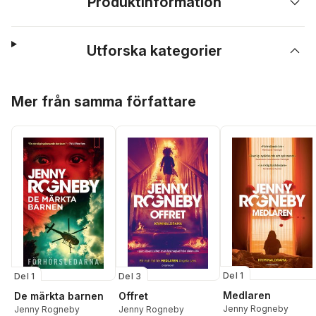
Produktinformation
Utforska kategorier
Hoppa över listan
Mer från samma författare
Del 1
Del 1
Del 3
Medlaren
De märkta barnen
Offret
Jenny Rogneby
Jenny Rogneby
Jenny Rogneby