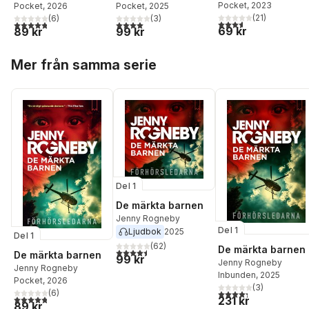
Pocket
, 2023
Pocket
, 2026
Pocket
, 2025
(
21
)
(
6
)
(
3
)
3,6
utav 5 stjärnor. Tota
4,8
utav 5 stjärnor. Totalt antal röster:
4,0
utav 5 stjärnor. Totalt antal röster:
69 kr
89 kr
99 kr
Hoppa över listan
Mer från samma serie
Del 1
De märkta barnen
Jenny Rogneby
Del 1
Ljudbok
2025
Del 1
(
62
)
De märkta barnen
4,5
utav 5 stjärnor. Totalt antal röster:
De märkta barnen
99 kr
Jenny Rogneby
Jenny Rogneby
Inbunden
, 2025
Pocket
, 2026
(
3
)
4,3
utav 5 stjärnor. Tota
(
6
)
4,8
utav 5 stjärnor. Totalt antal röster:
231 kr
89 kr