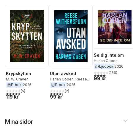
Se dig inte om
Harlan Coben
Ljudbok
2026
(
136
)
Utan avsked
Krypskytten
4,0
utav 5 stjärnor. Tota
99 kr
Harlan Coben
,
Reese
M. W. Craven
Witherspoon
E-bok
2025
E-bok
2025
(
2
)
(
5
)
4,5
utav 5 stjärnor. Totalt antal röster:
4,6
utav 5 stjärnor. Totalt antal röster:
99 kr
119 kr
Mina sidor