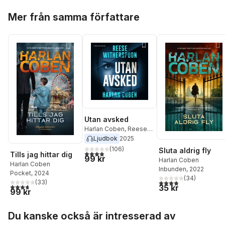
Hoppa över listan
Mer från samma författare
Utan avsked
Harlan Coben
,
Reese
Witherspoon
Ljudbok
2025
(
106
)
Sluta aldrig fly
3,9
utav 5 stjärnor. Totalt antal röster:
Tills jag hittar dig
99 kr
Harlan Coben
Harlan Coben
Inbunden
, 2022
Pocket
, 2024
(
34
)
3,9
utav 5 stjärnor. Tota
(
33
)
3,7
utav 5 stjärnor. Totalt antal röster:
35 kr
99 kr
Hoppa över listan
Du kanske också är intresserad av