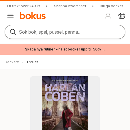
Fri frakt över 249 kr
•
Snabba leveranser
•
Billiga böcker
Sök bok, spel, pussel, penna...
Skapa nya rutiner – hälsoböcker upp till 50% →
Deckare
Thriller