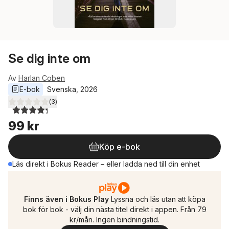
Se dig inte om
Av
Harlan Coben
E-bok
Svenska
, 
2026
(
3
)
4,3
utav 5 stjärnor. Totalt antal röster:
99 kr
Köp e-bok
Läs direkt i Bokus Reader – eller ladda ned till din enhet
Finns även i Bokus Play
Lyssna och läs utan att köpa
bok för bok - välj din nästa titel direkt i appen. Från 79
kr/mån. Ingen bindningstid.