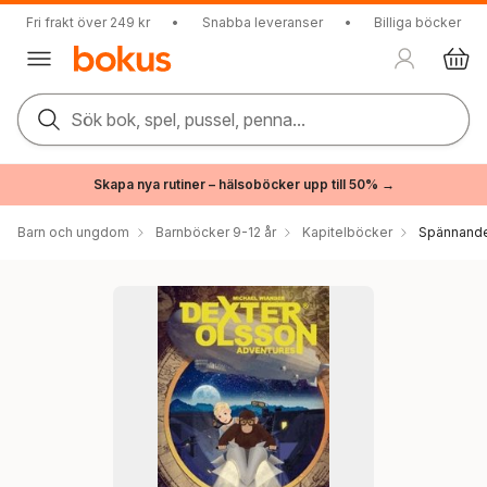
Fri frakt över 249 kr
•
Snabba leveranser
•
Billiga böcker
Sök bok, spel, pussel, penna...
Skapa nya rutiner – hälsoböcker upp till 50% →
Barn och ungdom
Barnböcker 9-12 år
Kapitelböcker
Spännande