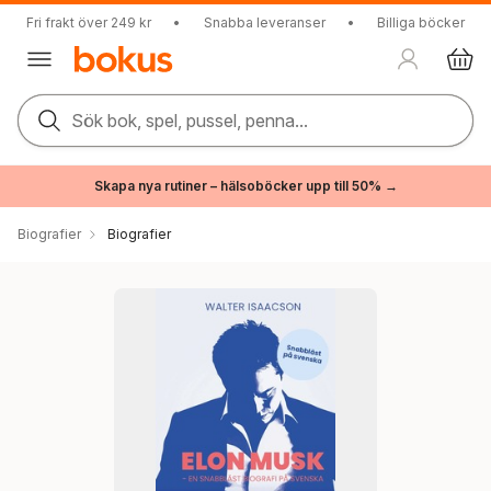
Fri frakt över 249 kr
•
Snabba leveranser
•
Billiga böcker
Sök bok, spel, pussel, penna...
Skapa nya rutiner – hälsoböcker upp till 50% →
Biografier
Biografier