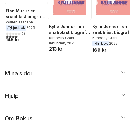
Elon Musk : en
snabbläst biografi
på svenska
Walter Isaacson
Kylie Jenner : en
Kylie Jenner : en
Ljudbok
2025
snabbläst biografi
snabbläst biografi
(
2
)
4,0
utav 5 stjärnor. Totalt antal röster:
på svenska
Kimberly Grant
på svenska
Kimberly Grant
149 kr
Inbunden
, 2025
E-bok
2025
213 kr
169 kr
Mina sidor
Hjälp
Om Bokus