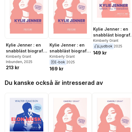
Kylie Jenner : en
snabbläst biografi
på svenska
Kimberly Grant
Kylie Jenner : en
Kylie Jenner : en
Ljudbok
2025
snabbläst biografi
snabbläst biografi
149 kr
på svenska
Kimberly Grant
på svenska
Kimberly Grant
Inbunden
, 2025
E-bok
2025
213 kr
169 kr
Hoppa över listan
Du kanske också är intresserad av