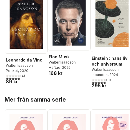
Elon Musk
Einstein : hans liv
Leonardo da Vinci
Walter Isaacson
och universum
Walter Isaacson
Häftad
, 2025
Walter Isaacson
Pocket
, 2020
168 kr
Inbunden
, 2024
(
4
)
4,8
utav 5 stjärnor. Totalt antal röster:
(
3
)
89 kr
5,0
utav 5 stjärnor. Tota
295 kr
Hoppa över listan
Mer från samma serie