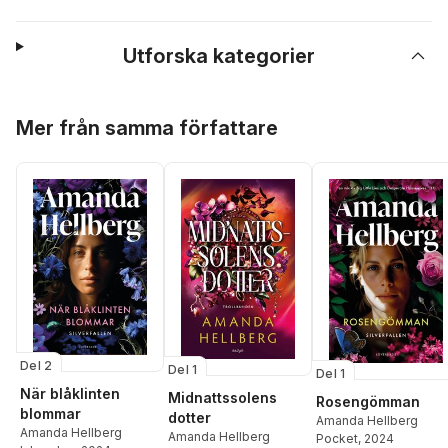
Utforska kategorier
Hoppa över listan
Mer från samma författare
Del 2
Del 1
Del 1
När blåklinten
Midnattssolens
Rosengömman
blommar
dotter
Amanda Hellberg
Amanda Hellberg
Amanda Hellberg
Pocket
, 2024