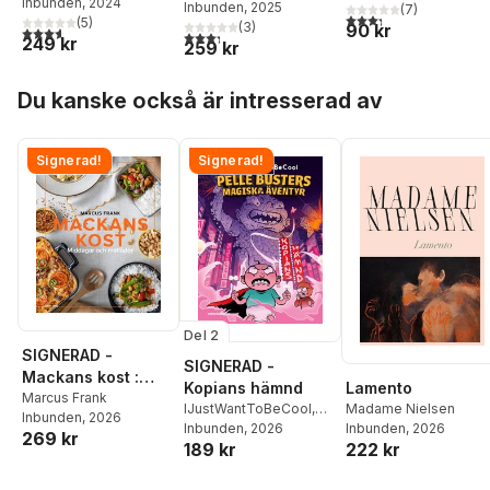
Inbunden
, 2024
Inbunden
, 2025
(
7
)
3,3
utav 5 stjärnor. Tota
(
5
)
(
3
)
90 kr
3,6
utav 5 stjärnor. Totalt antal röster:
3,3
utav 5 stjärnor. Totalt antal röster:
249 kr
259 kr
Hoppa över listan
Du kanske också är intresserad av
Signerad!
Signerad!
Del 2
SIGNERAD -
SIGNERAD -
Mackans kost :
Lamento
Kopians hämnd
Middagar och
Marcus Frank
Madame Nielsen
IJustWantToBeCool
,
Inbunden
, 2026
matlådor
Inbunden
, 2026
Joel Adolphson
Inbunden
, 2026
,
Emil
269 kr
222 kr
189 kr
Ejdemo Beer
,
Victor
Beer