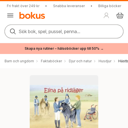
Fri frakt över 249 kr
•
Snabba leveranser
•
Billiga böcker
Sök bok, spel, pussel, penna...
Skapa nya rutiner – hälsoböcker upp till 50% →
Barn och ungdom
Faktaböcker
Djur och natur
Husdjur
Häst