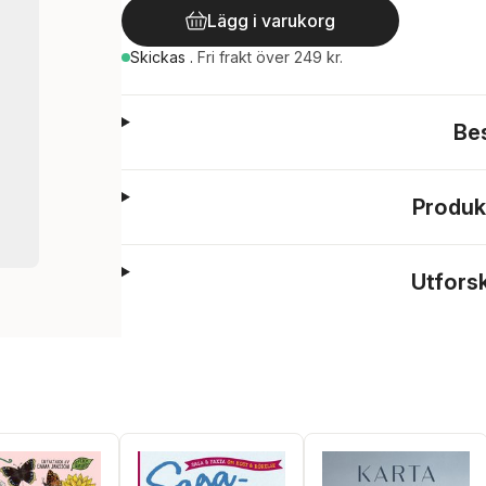
Lägg i varukorg
Skickas
.
Fri frakt över 249 kr.
Be
Produk
Utfors