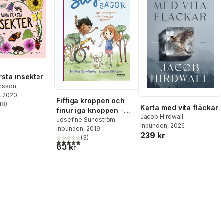
rsta insekter
nsson
, 2020
Fiffiga kroppen och
18
)
Karta med vita fläckar
stjärnor. Totalt antal röster:
finurliga knoppen -
Jacob Hirdwall
saga och fakta om
Josefine Sundström
Inbunden
, 2026
Inbunden
, 2019
kropp och rörelse
239 kr
(
3
)
5,0
utav 5 stjärnor. Totalt antal röster:
63 kr