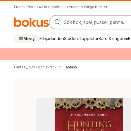
Fri frakt över 249 kr
•
Snabba leveranser
•
Billiga böcker
Sök bok, spel, pussel, penna...
Meny
Erbjudanden
Student
Topplistor
Barn & ungdom
B
Fantasy, SciFi och skräck
Fantasy