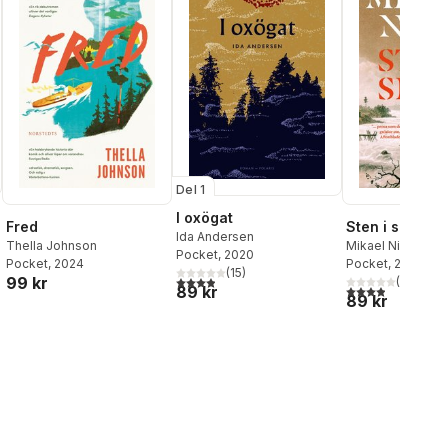
Del 1
I oxögat
Fred
Sten i siden
Ida Andersen
Thella Johnson
Mikael Niemi
Pocket
, 2020
Pocket
, 2024
Pocket
, 2024
(
15
)
99 kr
3,9
utav 5 stjärnor. Totalt antal röster:
(
20
)
3,9
utav 5 stjärnor
89 kr
89 kr