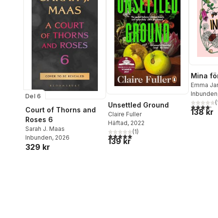
Mina fö
Emma Ja
Inbunden
Del 6
(
Unsettled Ground
4,2
utav 5 
Court of Thorns and
138 kr
Claire Fuller
Roses 6
Häftad
, 2022
Sarah J. Maas
(
1
)
5,0
utav 5 stjärnor. Totalt antal röster:
Inbunden
, 2026
139 kr
329 kr