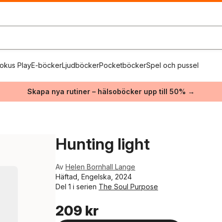
okus Play
E-böcker
Ljudböcker
Pocketböcker
Spel och pussel
Skapa nya rutiner – hälsoböcker upp till 50% →
Hunting light
Av
Helen Bornhall Lange
Häftad, Engelska, 2024
Del 1 i serien
The Soul Purpose
209 kr