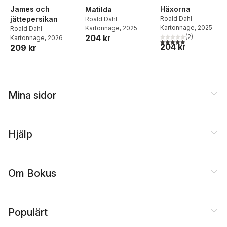
James och
Häxorna
Matilda
jättepersikan
Roald Dahl
Roald Dahl
Kartonnage
, 2025
Kartonnage
, 2025
Roald Dahl
204 kr
(
2
)
Kartonnage
, 2026
5,0
utav 5 stjärnor. Tota
204 kr
209 kr
Mina sidor
Hjälp
Om Bokus
Populärt