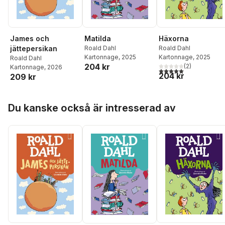
James och
Häxorna
Matilda
jättepersikan
Roald Dahl
Roald Dahl
Kartonnage
, 2025
Kartonnage
, 2025
Roald Dahl
204 kr
(
2
)
Kartonnage
, 2026
5,0
utav 5 stjärnor. Tota
204 kr
209 kr
Hoppa över listan
Du kanske också är intresserad av