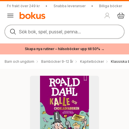
Fri frakt över 249 kr
•
Snabba leveranser
•
Billiga böcker
Sök bok, spel, pussel, penna...
Skapa nya rutiner – hälsoböcker upp till 50% →
Barn och ungdom
Barnböcker 9-12 år
Kapitelböcker
Klassiska