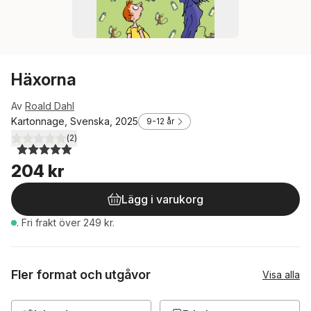
Häxorna
Av
Roald Dahl
Kartonnage, Svenska, 2025
9-12 år
(
2
)
5,0
utav 5 stjärnor. Totalt antal röster:
204 kr
Lägg i varukorg
.
Fri frakt över 249 kr.
Fler format och utgåvor
Visa alla