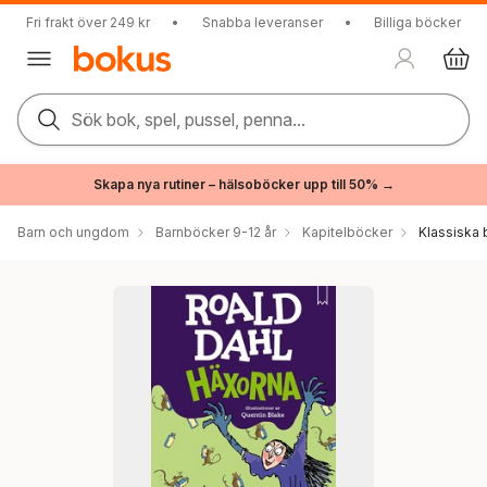
Fri frakt över 249 kr
•
Snabba leveranser
•
Billiga böcker
Sök bok, spel, pussel, penna...
Skapa nya rutiner – hälsoböcker upp till 50% →
Barn och ungdom
Barnböcker 9-12 år
Kapitelböcker
Klassiska