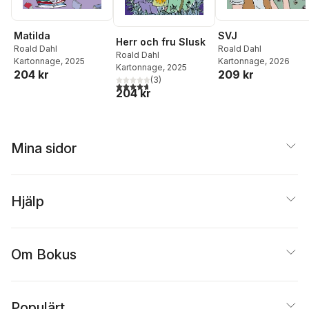
SVJ
Matilda
Herr och fru Slusk
Roald Dahl
Roald Dahl
Roald Dahl
Kartonnage
, 2026
Kartonnage
, 2025
Kartonnage
, 2025
209 kr
204 kr
(
3
)
4,7
utav 5 stjärnor. Totalt antal röster:
204 kr
Mina sidor
Hjälp
Om Bokus
Populärt