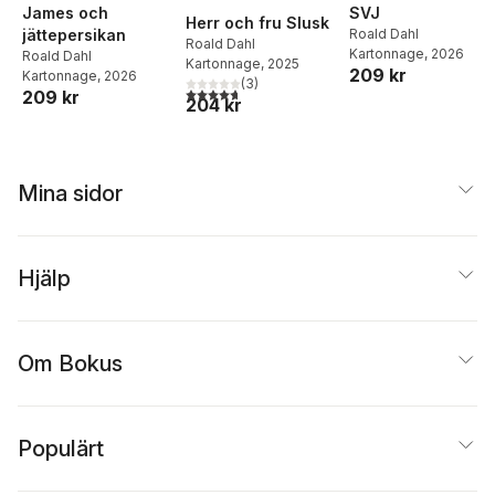
James och
SVJ
Herr och fru Slusk
jättepersikan
Roald Dahl
Roald Dahl
Kartonnage
, 2026
Roald Dahl
Kartonnage
, 2025
209 kr
Kartonnage
, 2026
(
3
)
4,7
utav 5 stjärnor. Totalt antal röster:
209 kr
204 kr
Mina sidor
Hjälp
Om Bokus
Populärt