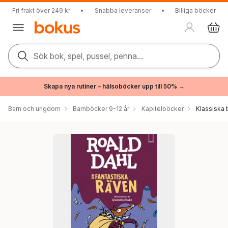
Fri frakt över 249 kr
•
Snabba leveranser
•
Billiga böcker
Sök bok, spel, pussel, penna...
Skapa nya rutiner – hälsoböcker upp till 50% →
Barn och ungdom
Barnböcker 9-12 år
Kapitelböcker
Klassiska