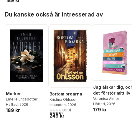
189 kr
Hoppa över listan
Du kanske också är intresserad av
Jag älskar dig, oc
det förstör mitt liv
Mörker
Bortom broarna
Veronica Almer
Emelie Ericsdotter
Kristina Ohlsson
Häftad
, 2026
Häftad
, 2026
Inbunden
, 2026
179 kr
189 kr
(
58
)
4,4
utav 5 stjärnor. Totalt antal röster:
249 kr