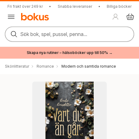
Fri frakt över 249 kr
•
Snabba leveranser
•
Billiga böcker
Sök bok, spel, pussel, penna...
Skapa nya rutiner – hälsoböcker upp till 50% →
Skönlitteratur
Romance
Modern och samtida romance