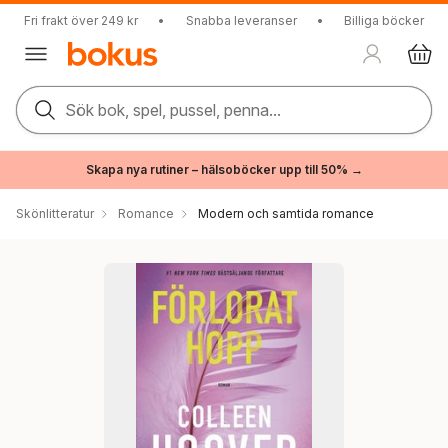
Fri frakt över 249 kr
•
Snabba leveranser
•
Billiga böcker
Sök bok, spel, pussel, penna...
Skapa nya rutiner – hälsoböcker upp till 50% →
Skönlitteratur
Romance
Modern och samtida romance