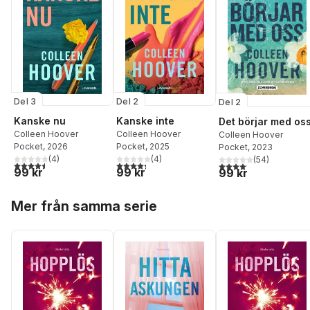
Del 3
Del 2
Del 2
Kanske nu
Kanske inte
Det börjar med os
Colleen Hoover
Colleen Hoover
Colleen Hoover
Pocket
, 2026
Pocket
, 2025
Pocket
, 2023
(
4
)
(
4
)
(
54
)
4,5
utav 5 stjärnor. Totalt antal röster:
4,3
utav 5 stjärnor. Totalt antal röster:
4,1
utav 5 stjärnor. Total
99 kr
99 kr
99 kr
Hoppa över listan
Mer från samma serie