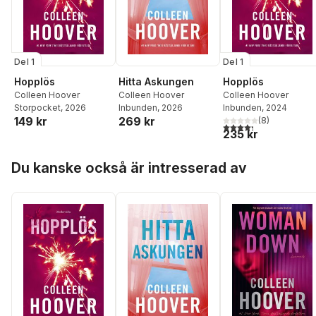
Del 1
Del 1
Hopplös
Hitta Askungen
Hopplös
Colleen Hoover
Colleen Hoover
Colleen Hoover
Storpocket
, 2026
Inbunden
, 2026
Inbunden
, 2024
149 kr
269 kr
(
8
)
4,3
utav 5 stjärnor. Tota
235 kr
Hoppa över listan
Du kanske också är intresserad av