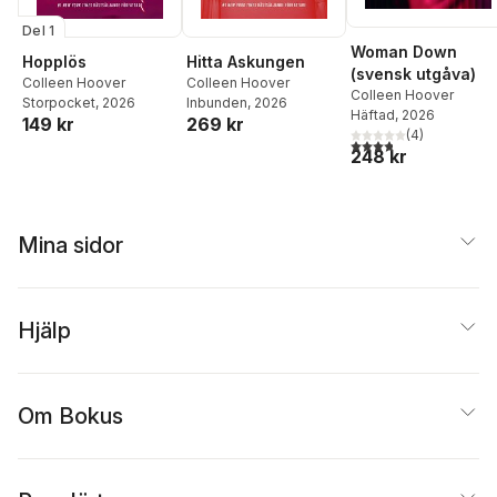
Del 1
Woman Down
Hopplös
Hitta Askungen
(svensk utgåva)
Colleen Hoover
Colleen Hoover
Colleen Hoover
Storpocket
, 2026
Inbunden
, 2026
Häftad
, 2026
149 kr
269 kr
(
4
)
3,8
utav 5 stjärnor. Tota
248 kr
Mina sidor
Hjälp
Om Bokus