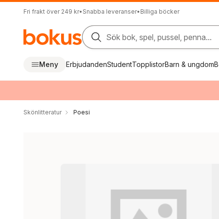
Fri frakt över 249 kr
•
Snabba leveranser
•
Billiga böcker
Sök bok, spel, pussel, penna...
Meny
Erbjudanden
Student
Topplistor
Barn & ungdom
B
Skönlitteratur
Poesi