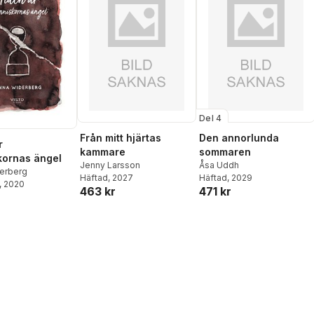
Del 4
Från mitt hjärtas
Den annorlunda
r
kammare
sommaren
ornas ängel
Jenny Larsson
Åsa Uddh
erberg
Häftad
, 2027
Häftad
, 2029
, 2020
463 kr
471 kr