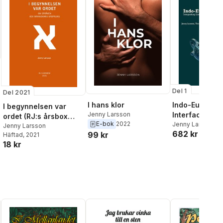
Del 1
Del 2021
al röster:
I hans klor
Indo-Europea
I begynnelsen var
Jenny Larsson
Interfaces: In
ordet (RJ:s årsbox
E-bok
2022
Linguistics, M
Jenny Larsson
,
T
2021. Orden)
Jenny Larsson
682 kr
Olander
99 kr
and Archaeol
Häftad
, 2021
18 kr