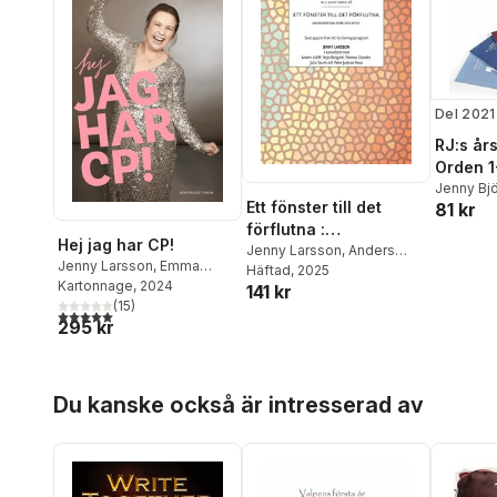
Del 2021
RJ:s år
Orden 1
Jenny Bj
Ett fönster till det
81 kr
Hadenius
förflutna :
Henrik R
Hej jag har CP!
Granqvist
indoeuropeiska språk
Jenny Larsson
,
Anders
Jenny Larsson
,
Emma
Torun Li
Kaliff
Häftad
,
Terje Østigård
, 2025
,
och myter
Barrstrand
Kartonnage
, 2024
141 kr
Thomas Olander
,
Julia
(
15
)
Sturm
,
Peter Jackson Rova
5,0
utav 5 stjärnor. Totalt antal röster:
295 kr
Hoppa över listan
Du kanske också är intresserad av