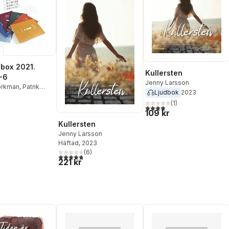
sbox 2021.
Kullersten
-6
Jenny Larsson
örkman
,
Patrik
Ljudbok
2023
,
Jenny Larsson
,
(
1
)
osenkvist
,
Kimmo
4,0
utav 5 stjärnor. Totalt ant
109 kr
,
Niclas Burenhult
,
Kullersten
ndholm Öjmyr
Jenny Larsson
Häftad
, 2023
(
6
)
4,8
utav 5 stjärnor. Totalt antal röster:
221 kr