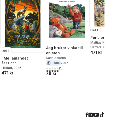
Del 1
Pensionat So
Mattias Kvick
Häftad
, 2026
Jag brukar vinka till
Del 1
471 kr
en sten
Karin Askerin
I Mellanlandet
E-bok
2017
Åsa Uddh
Häftad
, 2026
(
1
)
5,0
utav 5 stjärnor. Totalt antal röster:
471 kr
79 kr