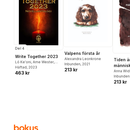
Del 4
Valpens första år
Write Together 2023
Alexandra Leonkrone
Tiden ä
Ló Ke'oni
,
Arne Wester
,
Inbunden
, 2021
människ
Anette Swords
Häftad
, 2023
,
Christina
213 kr
Anna Wid
463 kr
Henricson
,
Mattias Kvick
,
Inbunden
Jenny Larsson
,
Carina
213 kr
Persson