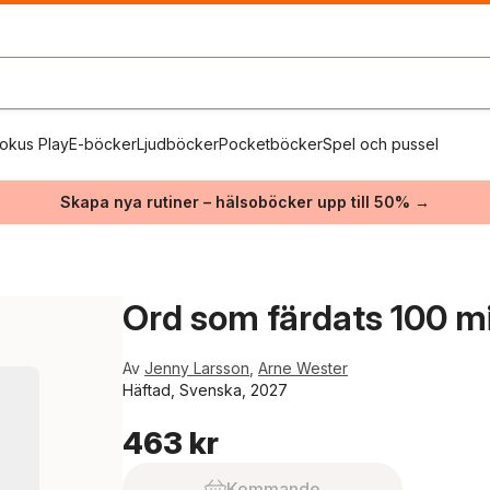
okus Play
E-böcker
Ljudböcker
Pocketböcker
Spel och pussel
Skapa nya rutiner – hälsoböcker upp till 50% →
Ord som färdats 100 mi
Av
Jenny Larsson
,
Arne Wester
Häftad, Svenska, 2027
463 kr
Kommande