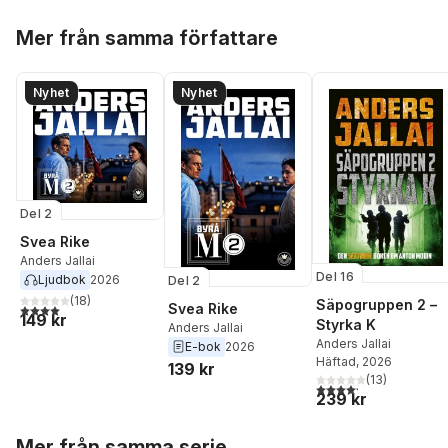
Hoppa över listan
Mer från samma författare
Nyhet
Nyhet
Del 2
Svea Rike
Anders Jallai
Del 16
Ljudbok
2026
Del 2
(
18
)
Säpogruppen 2 –
Svea Rike
4,0
utav 5 stjärnor. Totalt antal röster:
149 kr
Styrka K
Anders Jallai
Anders Jallai
E-bok
2026
Häftad
, 2026
139 kr
(
13
)
4,2
utav 5 stjärnor. Tota
239 kr
Hoppa över listan
Mer från samma serie