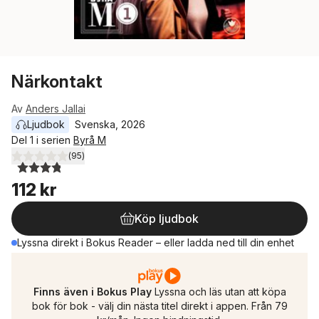
Närkontakt
Av
Anders Jallai
Ljudbok
Svenska
, 
2026
Del 1 i serien
Byrå M
(
95
)
3,8
utav 5 stjärnor. Totalt antal röster:
112 kr
Köp ljudbok
Lyssna direkt i Bokus Reader – eller ladda ned till din enhet
Finns även i Bokus Play
Lyssna och läs utan att köpa
bok för bok - välj din nästa titel direkt i appen. Från 79