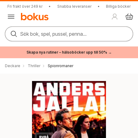
Fri frakt över 249 kr
•
Snabba leveranser
•
Billiga böcker
Sök bok, spel, pussel, penna...
Skapa nya rutiner – hälsoböcker upp till 50% →
Deckare
Thriller
Spionromaner