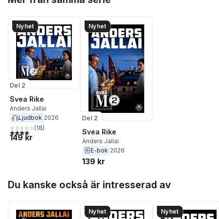
Nyhet
Nyhet
Del 2
Svea Rike
Anders Jallai
Ljudbok
2026
Del 2
(
18
)
Svea Rike
4,0
utav 5 stjärnor. Totalt antal röster:
149 kr
Anders Jallai
E-bok
2026
139 kr
Hoppa över listan
Du kanske också är intresserad av
Nyhet
Nyhet