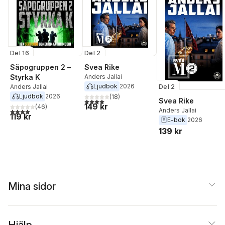
Del 16
Del 2
Säpogruppen 2 –
Svea Rike
Styrka K
Anders Jallai
Ljudbok
2026
Del 2
Anders Jallai
Ljudbok
2026
(
18
)
Svea Rike
4,0
utav 5 stjärnor. Totalt antal röster:
149 kr
(
46
)
Anders Jallai
4,0
utav 5 stjärnor. Totalt antal röster:
119 kr
E-bok
2026
139 kr
Mina sidor